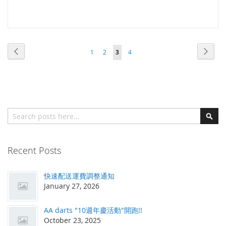
頁面
頁面
頁面
頁面
頁面
頁面
您當前正在閱讀頁
上
下
1
2
3
4
一
一
個
個
搜索
搜
索
Recent Posts
快速配送運費調整通知
January 27, 2026
AA darts "10週年慶活動"開跑!!
October 23, 2025