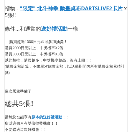
禮物...
"限定" 北斗神拳 動畫桌布DARTSLIVE2卡片
x
5張!!
條件...和通常的
送好禮活動
一樣
― 購買超過1000日元即可參加抽獎！
購買2000日元以上，中獎機率X2倍
購買3000日元以上，中獎機率X3倍
以此類推，購買越多，中獎機率越高，沒有上限！！
(購買金額計算：不限單次購買金額，以活動期間內所有購買金額累積計
算)
這次居然準備了
總共5張!!
當然您也能享有
原本的送好禮活動
！！
所以這個月有雙倍得獎機會！！
不要錯過這次好機會！！