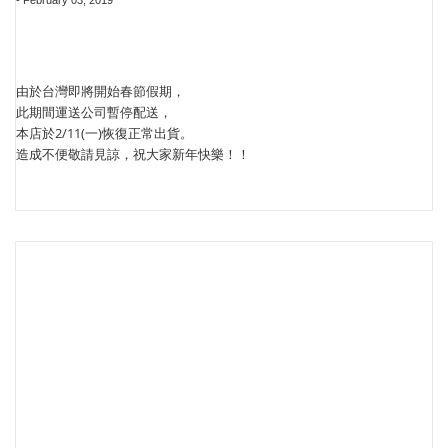
由於台灣即將開始春節假期，
此期間運送公司暫停配送，
本店於2/11(一)恢復正常出貨。
造成不便敬請見諒，祝大家新年快樂！！