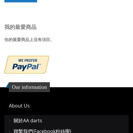
加
加
到
並
我的最愛商品
收
比
藏
較
你的最愛商品上沒有項目。
夾
Our information
About Us
關於AA darts
聯繫我們(Facebook粉絲團)