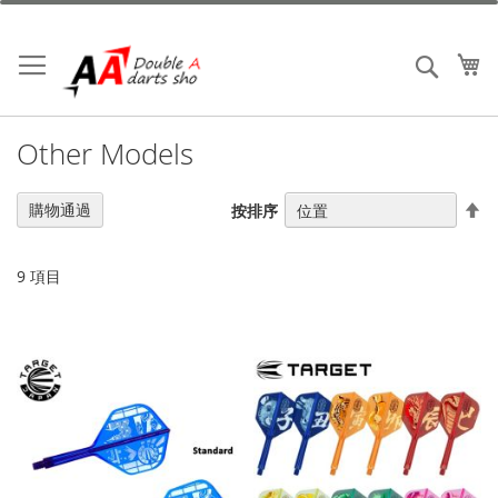
跳
到
內
我
搜索
容
Other Models
設
購物通過
按排序
置
降
序
9
項目