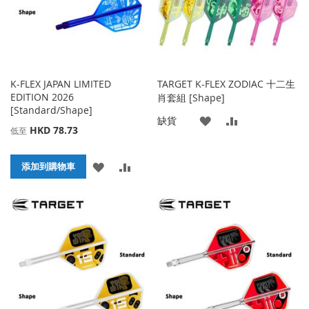
K-FLEX JAPAN LIMITED
TARGET K-FLEX ZODIAC 十二生
EDITION 2026
肖套組 [Shape]
[Standard/Shape]
添
添
缺貨
HKD 78.73
低至
加
加
添
添
添加到購物車
到
並
加
加
收
比
到
並
藏
較
收
比
夾
藏
較
夾