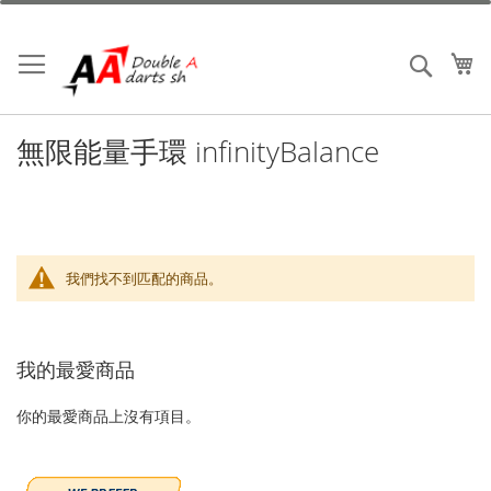
跳
到
內
我
搜索
容
無限能量手環 infinityBalance
我們找不到匹配的商品。
我的最愛商品
你的最愛商品上沒有項目。