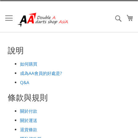
跳
到
內
我
搜索
容
說明
如何購買
成為AA會員的好處是?
Q&A
條款與規則
關於付款
關於運送
退貨條款