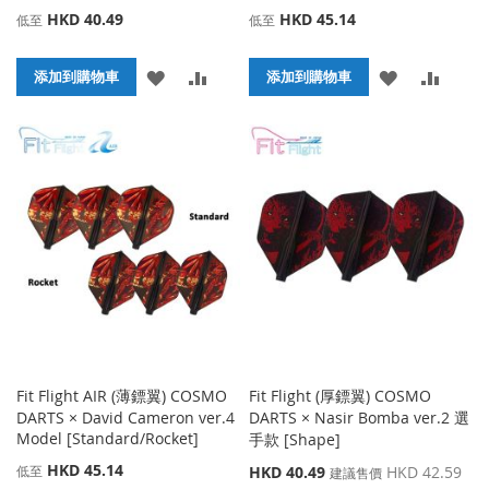
HKD 40.49
HKD 45.14
低至
低至
添
添
添
添
添加到購物車
添加到購物車
加
加
加
加
到
並
到
並
收
比
收
比
藏
較
藏
較
夾
夾
Fit Flight AIR (薄鏢翼) COSMO
Fit Flight (厚鏢翼) COSMO
DARTS × David Cameron ver.4
DARTS × Nasir Bomba ver.2 選
Model [Standard/Rocket]
手款 [Shape]
HKD 45.14
特
低至
HKD 40.49
HKD 42.59
建議售價