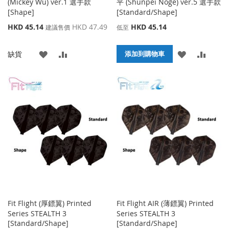
(Mickey Wu) ver.1 選手款
平 (Shunpei Noge) ver.5 選手款
[Shape]
[Standard/Shape]
特
HKD 45.14
HKD 47.49
HKD 45.14
建議售價
低至
殊
價
添
添
添
添
缺貨
格
添加到購物車
加
加
加
加
到
並
到
並
收
比
收
比
藏
較
藏
較
夾
夾
Fit Flight (厚鏢翼) Printed
Fit Flight AIR (薄鏢翼) Printed
Series STEALTH 3
Series STEALTH 3
[Standard/Shape]
[Standard/Shape]