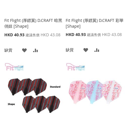
Fit Flight (厚鏢翼) D.CRAFT 暗黑
Fit Flight (厚鏢翼) D.CRAFT 彩華
俏妞 [Shape]
[Shape]
特
特
HKD 40.93
HKD 43.08
HKD 40.93
HKD 43.08
建議售價
建議售價
殊
殊
價
價
添
添
缺貨
添
添
格
缺貨
格
加
加
加
加
到
並
到
並
收
比
收
比
藏
較
藏
較
夾
夾