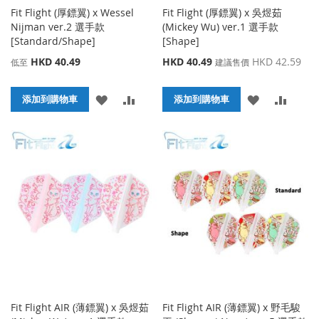
Fit Flight (厚鏢翼) x Wessel
Fit Flight (厚鏢翼) x 吳煜茹
Nijman ver.2 選手款
(Mickey Wu) ver.1 選手款
[Standard/Shape]
[Shape]
特
HKD 40.49
HKD 40.49
HKD 42.59
低至
建議售價
殊
價
添
添
添
添
添加到購物車
格
添加到購物車
加
加
加
加
到
並
到
並
收
比
收
比
藏
較
藏
較
夾
夾
Fit Flight AIR (薄鏢翼) x 吳煜茹
Fit Flight AIR (薄鏢翼) x 野毛駿