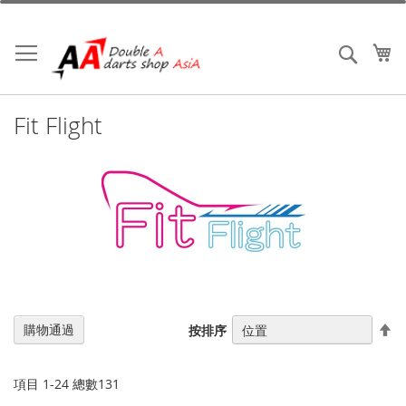
跳
到
內
我
搜索
容
Fit Flight
設
購物通過
按排序
置
降
序
項目
1
-
24
總數
131