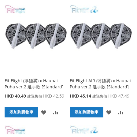
加
加
加
加
到
並
到
並
收
比
收
比
藏
較
藏
較
夾
夾
Fit Flight (厚鏢翼) x Haupai
Fit Flight AIR (薄鏢翼) x Haupai
Puha ver.2 選手款 [Standard]
Puha ver.2 選手款 [Standard]
特
特
HKD 40.49
HKD 42.59
HKD 45.14
HKD 47.49
建議售價
建議售價
殊
殊
價
價
添
添
添
添
格
添加到購物車
格
添加到購物車
加
加
加
加
到
並
到
並