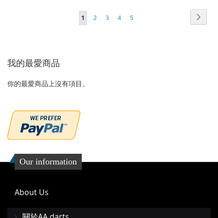
加
加
到
並
頁面
頁面
頁面
頁面
頁面
頁面
您當前正在閱讀頁
下
1
2
3
4
5
到
並
收
比
一
收
比
藏
較
個
藏
較
夾
我的最愛商品
夾
你的最愛商品上沒有項目。
Our information
About Us
關於AA darts