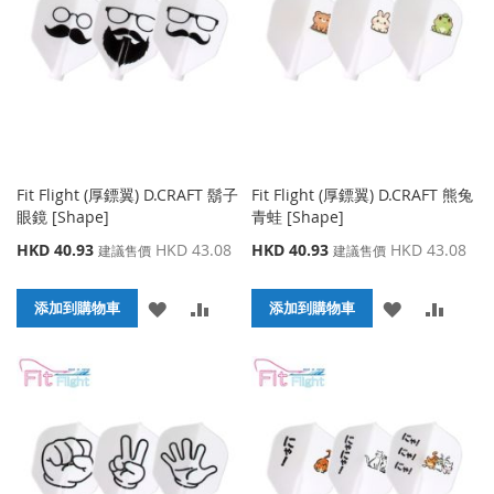
藏
較
藏
較
夾
夾
Fit Flight (厚鏢翼) D.CRAFT 鬍子
Fit Flight (厚鏢翼) D.CRAFT 熊兔
眼鏡 [Shape]
青蛙 [Shape]
特
特
HKD 40.93
HKD 43.08
HKD 40.93
HKD 43.08
建議售價
建議售價
殊
殊
價
價
添
添
添
添
格
添加到購物車
格
添加到購物車
加
加
加
加
到
並
到
並
收
比
收
比
藏
較
藏
較