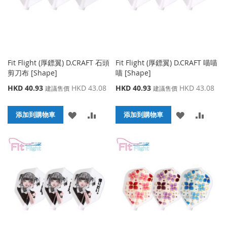
夾
夾
Fit Flight (厚鏢翼) D.CRAFT 石頭
Fit Flight (厚鏢翼) D.CRAFT 喵喵
剪刀布 [Shape]
喵 [Shape]
特
特
HKD 40.93
HKD 43.08
HKD 40.93
HKD 43.08
建議售價
建議售價
殊
殊
價
價
添
添
添
添
格
添加到購物車
格
添加到購物車
加
加
加
加
到
並
到
並
收
比
收
比
藏
較
藏
較
夾
夾