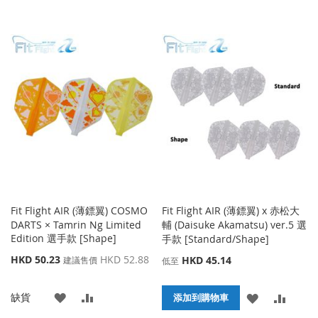
Fit Flight AIR (薄鏢翼) COSMO
Fit Flight AIR (薄鏢翼) x 赤松大
DARTS × Tamrin Ng Limited
輔 (Daisuke Akamatsu) ver.5 選
Edition 選手款 [Shape]
手款 [Standard/Shape]
特
HKD 50.23
HKD 52.88
HKD 45.14
建議售價
低至
殊
價
添
添
缺貨
格
添
添
添加到購物車