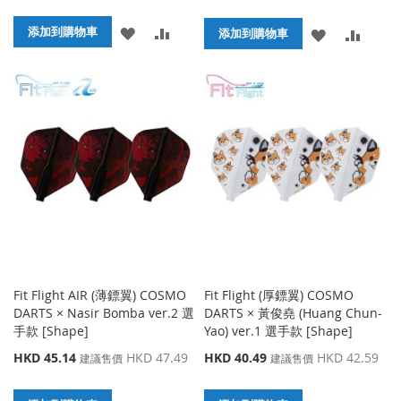
殊
價
添
添
添加到購物車
添
添
格
添加到購物車
加
加
加
加
到
並
到
並
收
比
收
比
藏
較
藏
較
夾
夾
Fit Flight AIR (薄鏢翼) COSMO
Fit Flight (厚鏢翼) COSMO
DARTS × Nasir Bomba ver.2 選
DARTS × 黃俊堯 (Huang Chun-
手款 [Shape]
Yao) ver.1 選手款 [Shape]
特
特
HKD 45.14
HKD 47.49
HKD 40.49
HKD 42.59
建議售價
建議售價
殊
殊
價
價