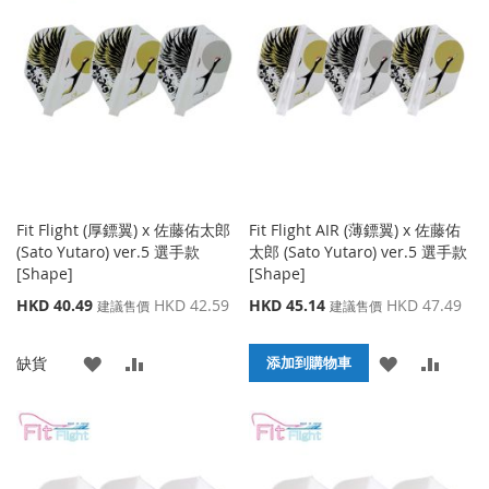
收
比
收
比
藏
較
藏
較
夾
夾
Fit Flight (厚鏢翼) x 佐藤佑太郎
Fit Flight AIR (薄鏢翼) x 佐藤佑
(Sato Yutaro) ver.5 選手款
太郎 (Sato Yutaro) ver.5 選手款
[Shape]
[Shape]
特
特
HKD 40.49
HKD 42.59
HKD 45.14
HKD 47.49
建議售價
建議售價
殊
殊
價
價
添
添
添
添
缺貨
格
格
添加到購物車
加
加
加
加
到
並
到
並
收
比
收
比