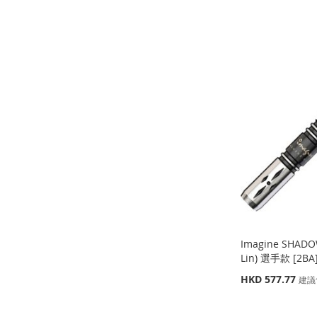
殊
缺
缺
添加到購物車
價
貨
貨
缺
格
貨
添
添
添
添
加
添
加
添
加
添
加
添
到
加
到
加
到
加
到
加
收
並
收
並
收
並
收
並
藏
比
藏
比
藏
比
藏
比
夾
較
夾
較
夾
較
夾
較
Imagine SHAD
Lin) 選手款 [2BA
特
HKD 577.77
建議
殊
價
缺
缺
添加到購物車
添加到購物車
格