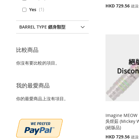
特
HKD 729.56
建議
Yes
1
殊
價
缺
添加到購物車
添加到購物車
添加到購物車
格
貨
BARREL TYPE 鏢身類型
添
添
添
添
加
添
加
添
加
添
加
添
比較商品
到
加
到
加
到
加
到
加
收
並
收
並
收
並
你沒有要比較的項目。
收
並
藏
比
藏
比
藏
比
藏
比
夾
較
夾
較
夾
較
我的最愛商品
夾
較
你的最愛商品上沒有項目。
Imagine MEOW L
吳煜茹 (Mickey 
(絕版品)
特
HKD 729.56
建議