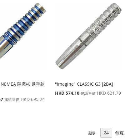
e" NEMEA 陳彥彬 選手款
"Imagine" CLASSIC G3 [2BA]
特
HKD 574.10
HKD 621.79
建議售價
殊
67
HKD 695.24
建議售價
價
格
每頁
顯示