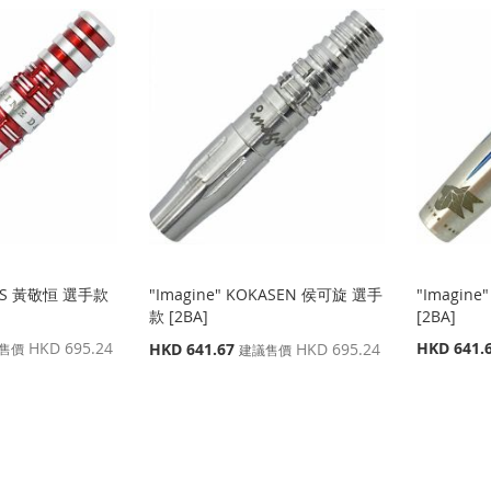
ADES 黃敬恒 選手款
"Imagine" KOKASEN 侯可旋 選手
"Imagin
款 [2BA]
[2BA]
特
HKD 695.24
特
HKD 641.
HKD 641.67
HKD 695.24
售價
建議售價
殊
殊
價
價
格
格
個