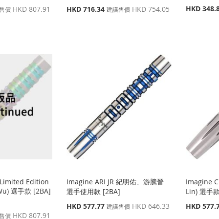
特
特
HKD 348.
HKD 807.91
HKD 716.34
HKD 754.05
售價
建議售價
殊
殊
價
價
格
格
imited Edition
Imagine ARI JR 紀明佑、游騰晉
Imagine 
Wu) 選手款 [2BA]
選手使用款 [2BA]
Lin) 選手款
特
特
HKD 577.77
HKD 646.33
HKD 577.
建議售價
殊
殊
HKD 807.91
售價