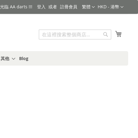
語言
金額
臨 AA darts !!!
登入
註冊會員
繁體
HKD - 港幣
搜索
我的購
搜
索
s 其他
Blog