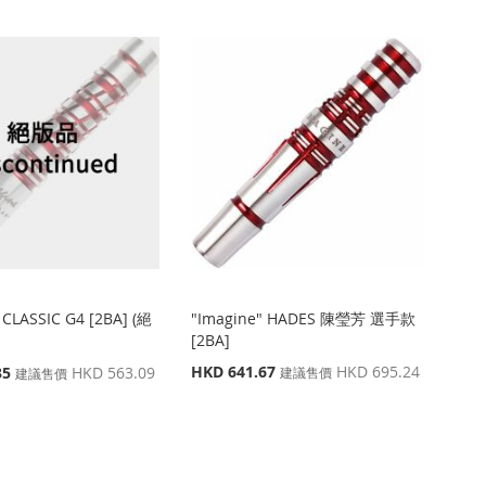
 CLASSIC G4 [2BA] (絕
"Imagine" HADES 陳瑩芳 選手款
[2BA]
特
HKD 641.67
HKD 695.24
35
HKD 563.09
建議售價
建議售價
殊
價
格