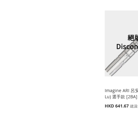
添
加
添
加
添
添
加
添
到
加
到
加
加
添
到
加
收
並
收
並
到
加
收
並
藏
比
藏
比
收
並
藏
比
夾
較
夾
較
藏
比
夾
較
夾
較
Imagine ARI 呂
Lu) 選手款 [2BA
特
HKD 641.67
建議
殊
價
缺
缺
缺
格
貨
貨
貨
添加到購物車
添
添
添
添