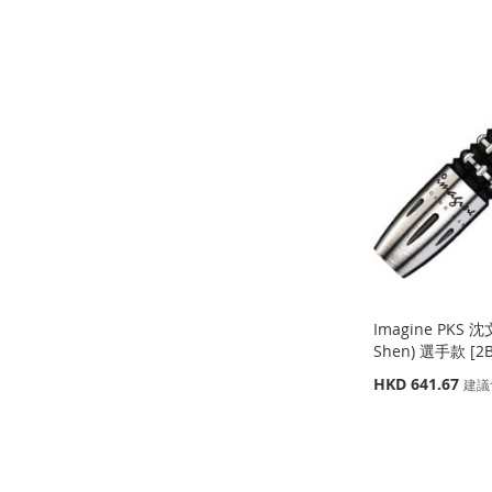
貨
貨
添
添
添
添
加
添
加
添
加
添
加
添
到
加
到
加
到
加
到
加
收
並
收
並
收
並
收
並
藏
比
藏
比
藏
比
藏
比
夾
較
夾
較
夾
較
夾
較
Imagine PKS 沈
Shen) 選手款 [2B
特
HKD 641.67
建議
殊
價
缺
缺
格
貨
貨
缺
貨
缺
添
添
貨