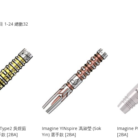
目
1
-
24
總數
32
 Type2 吳煜茹
Imagine YINspire 馮淑瑩 (Sok
Imagine 
手款 [2BA]
Yin) 選手款 [2BA]
[2BA]