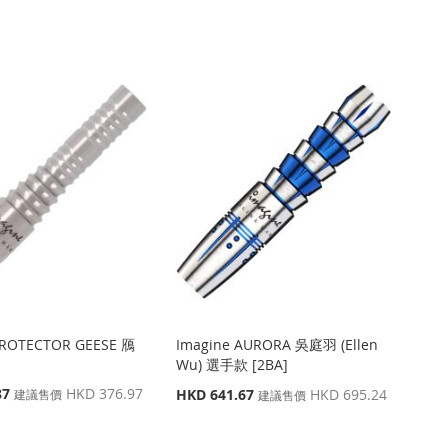
價
格
PROTECTOR GEESE 鴈
Imagine AURORA 吳庭羽 (Ellen
Wu) 選手款 [2BA]
87
HKD 376.97
特
HKD 641.67
HKD 695.24
建議售價
建議售價
殊
價
格