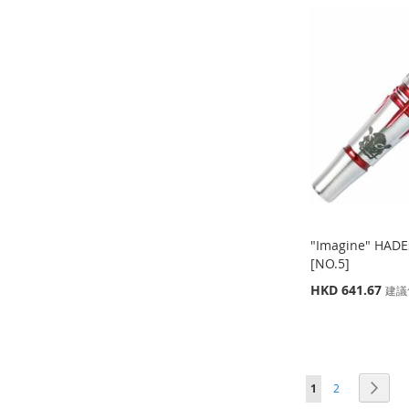
加
添
加
添
加
添
加
添
到
加
到
加
到
加
到
加
收
並
收
並
收
並
收
並
藏
比
藏
比
藏
比
藏
比
夾
較
夾
較
夾
較
夾
較
"Imagine" H
[NO.5]
特
HKD 641.67
建議
殊
缺
貨
價
缺
缺
缺
格
貨
貨
貨
添
添
添
添
頁面
頁面
頁面
您當前正在閱讀頁
加
添
下一
1
2
加
添
加
添
加
添