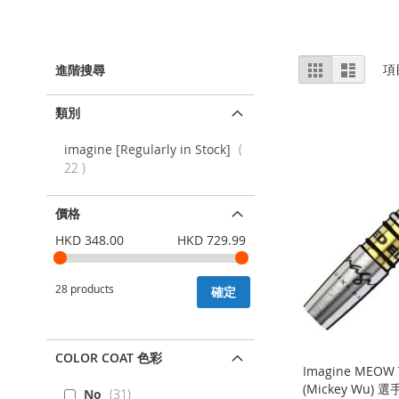
視
%1
列
項
進階搜尋
及
表
圖
以
上
類別
imagine [Regularly in Stock]
項
22
目
價格
HKD 348.00
HKD 729.99
28 products
確定
COLOR COAT 色彩
Imagine MEOW
(Mickey Wu) 選
No
31