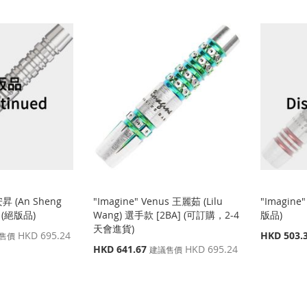
安昇 (An Sheng
"Imagine" Venus 王麗茹 (Lilu
"Imagine"
] (絕版品)
Wang) 選手款 [2BA] (可訂購，2-4
版品)
天會進貨)
特
HKD 695.24
HKD 503.
售價
殊
特
HKD 641.67
HKD 695.24
建議售價
價
殊
格
價
格