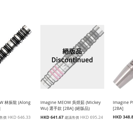
價
價
格
格
OW 林振龍 (Along
Imagine MEOW 吳煜茹 (Mickey
Imagine 
]
Wu) 選手款 [2BA] (絕版品)
[2BA]
特
特
HKD 348.
HKD 646.33
HKD 641.67
HKD 695.24
售價
建議售價
殊
殊
價
價
格
格