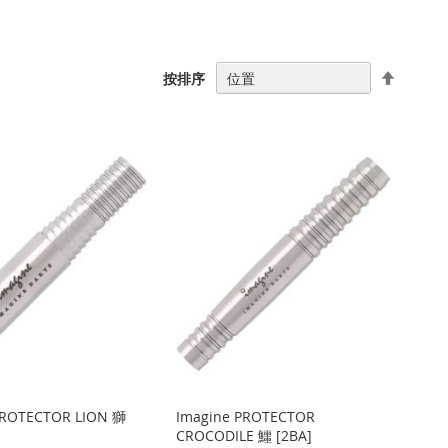
設
按排序
置
降
序
PROTECTOR LION 獅
Imagine PROTECTOR
CROCODILE 鱷 [2BA]