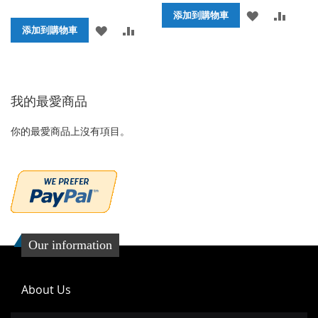
添
添
添加到購物車
添
添
添加到購物車
加
加
加
加
到
並
到
並
收
比
我的最愛商品
收
比
藏
較
藏
較
你的最愛商品上沒有項目。
夾
夾
Our information
About Us