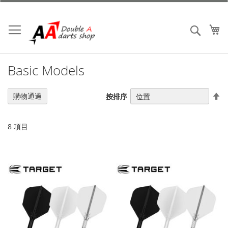
跳
到
內
我
搜索
容
Basic Models
設
購物通過
按排序
置
降
序
8
項目