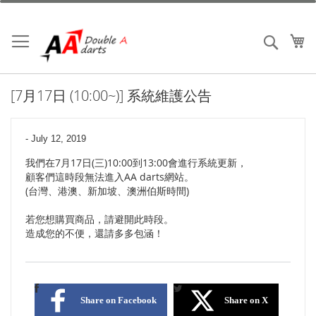
跳
到
內
我
搜索
容
[7月17日 (10:00~)] 系統維護公告
-
July 12, 2019
我們在7月17日(三)10:00到13:00會進行系統更新，
顧客們這時段無法進入AA darts網站。
(台灣、港澳、新加坡、澳洲伯斯時間)
若您想購買商品，請避開此時段。
造成您的不便，還請多多包涵！
Share on Facebook
Share on X