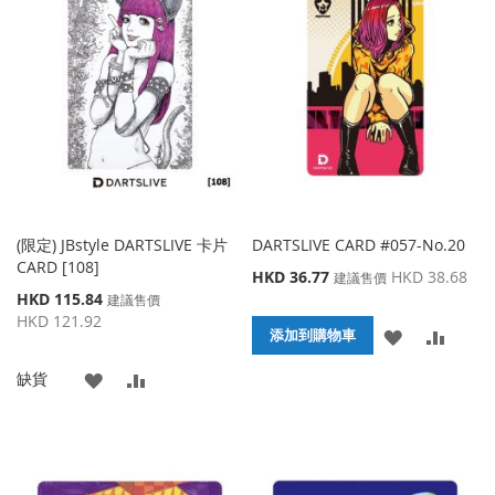
收
比
收
比
藏
較
藏
較
夾
夾
(限定) JBstyle DARTSLIVE 卡片
DARTSLIVE CARD #057-No.20
CARD [108]
特
HKD 36.77
HKD 38.68
建議售價
殊
特
HKD 115.84
建議售價
價
殊
HKD 121.92
添
添
格
添加到購物車
價
格
加
加
添
添
缺貨
到
並
加
加
收
比
到
並
藏
較
收
比