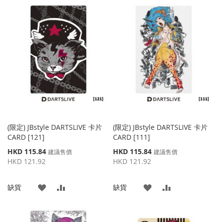
到
並
到
並
收
比
收
比
藏
較
藏
較
夾
夾
(限定) JBstyle DARTSLIVE 卡片
(限定) JBstyle DARTSLIVE 卡片
CARD [121]
CARD [111]
特
特
HKD 115.84
HKD 115.84
建議售價
建議售價
殊
殊
HKD 121.92
HKD 121.92
價
價
格
格
添
添
添
添
缺貨
缺貨
加
加
加
加
到
並
到
並