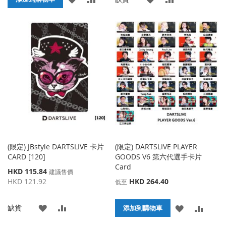
加
加
加
加
到
並
到
並
收
比
收
比
藏
較
藏
較
夾
夾
(限定) JBstyle DARTSLIVE 卡片
(限定) DARTSLIVE PLAYER
CARD [120]
GOODS V6 第六代選手卡片
Card
特
HKD 115.84
建議售價
殊
HKD 121.92
HKD 264.40
低至
價
格
添
添
缺貨
添
添
添加到購物車
加
加
加
加