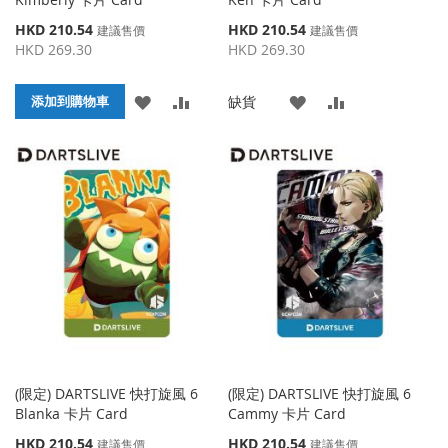
特
特
HKD 210.54
HKD 210.54
建議售價
建議售價
殊
殊
HKD 269.30
HKD 269.30
價
價
格
格
添
添
添
添
缺貨
添加到購物車
加
加
加
加
到
並
到
並
收
比
收
比
藏
較
藏
較
夾
夾
(限定) DARTSLIVE 快打旋風 6
(限定) DARTSLIVE 快打旋風 6
Blanka 卡片 Card
Cammy 卡片 Card
特
特
HKD 210.54
HKD 210.54
建議售價
建議售價