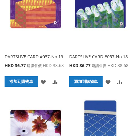
夾
藏
較
夾
DARTSLIVE CARD #057-No.19
DARTSLIVE CARD #057-No.18
特
特
HKD 36.77
HKD 38.68
HKD 36.77
HKD 38.68
建議售價
建議售價
殊
殊
價
價
添
添
添
添
格
添加到購物車
格
添加到購物車
加
加
加
加
到
並
到
並
收
比
收
比
藏
較
藏
較
夾
夾