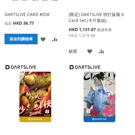
DARTSLIVE CARD #058
(限定) DARTSLIVE 快打旋風 6
Card Set (卡片套組)
HKD 36.77
低至
特
HKD 1,131.07
建議售價
殊
HKD 1,419.96
添
添
添加到購物車
價
格
加
加
添
添
缺貨
到
並
加
加
收
比
到
並
藏
較
收
比
夾
藏
較
夾