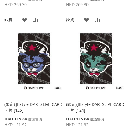
殊
殊
HKD 269.30
HKD 269.30
價
價
格
格
添
添
添
添
缺貨
缺貨
加
加
加
加
到
並
到
並
收
比
收
比
藏
較
藏
較
夾
夾
(限定) JBstyle DARTSLIVE CARD
(限定) JBstyle DARTSLIVE CARD
卡片 [125]
卡片 [124]
特
特
HKD 115.84
HKD 115.84
建議售價
建議售價
殊
殊
HKD 121.92
HKD 121.92
價
價