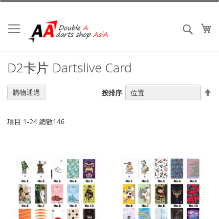
跳
到
內
我
搜索
容
D2卡片 Dartslive Card
設
購物通過
按排序
置
降
序
項目
1
-
24
總數
146