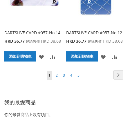
DARTSLIVE CARD #057-No.14
DARTSLIVE CARD #057-No.12
特
特
HKD 36.77
HKD 38.68
HKD 36.77
HKD 38.68
建議售價
建議售價
殊
殊
價
價
添
添
添
添
格
添加到購物車
格
添加到購物車
加
加
加
加
頁面
頁面
頁面
頁面
頁面
頁面
您當前正在閱讀頁
下
1
2
3
4
5
到
並
到
並
一
收
比
收
比
個
藏
較
藏
較
我的最愛商品
夾
夾
你的最愛商品上沒有項目。