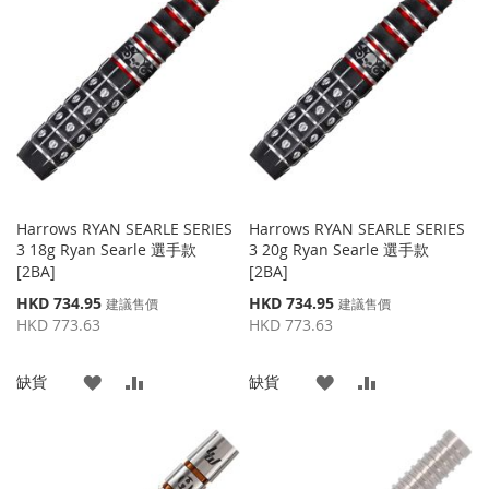
收
比
收
比
藏
較
藏
較
夾
夾
Harrows RYAN SEARLE SERIES
Harrows RYAN SEARLE SERIES
3 18g Ryan Searle 選手款
3 20g Ryan Searle 選手款
[2BA]
[2BA]
特
特
HKD 734.95
HKD 734.95
建議售價
建議售價
殊
殊
HKD 773.63
HKD 773.63
價
價
格
格
添
添
添
添
缺貨
缺貨
加
加
加
加
到
並
到
並