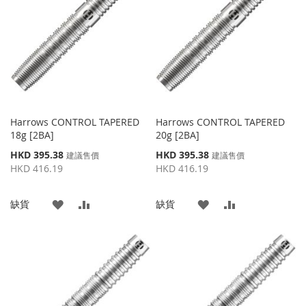
藏
較
藏
較
夾
夾
Harrows CONTROL TAPERED
Harrows CONTROL TAPERED
18g [2BA]
20g [2BA]
特
特
HKD 395.38
HKD 395.38
建議售價
建議售價
殊
殊
HKD 416.19
HKD 416.19
價
價
格
格
添
添
添
添
缺貨
缺貨
加
加
加
加
到
並
到
並
收
比
收
比
藏
較
藏
較