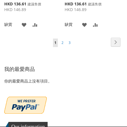
特
特
HKD 136.61
HKD 136.61
建議售價
建議售價
殊
殊
HKD 146.89
HKD 146.89
價
價
格
格
添
添
添
添
缺貨
缺貨
加
加
加
加
頁面
頁面
頁面
頁面
您當前正在閱讀頁
下
1
2
3
到
並
到
並
一
收
比
收
比
個
藏
較
藏
較
我的最愛商品
夾
夾
你的最愛商品上沒有項目。
Our information