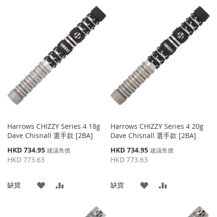
加
加
加
加
到
並
到
並
收
比
收
比
藏
較
藏
較
夾
夾
Harrows CHIZZY Series 4 18g
Harrows CHIZZY Series 4 20g
Dave Chisnall 選手款 [2BA]
Dave Chisnall 選手款 [2BA]
特
特
HKD 734.95
HKD 734.95
建議售價
建議售價
殊
殊
HKD 773.63
HKD 773.63
價
價
格
格
添
添
添
添
缺貨
缺貨
加
加
加
加