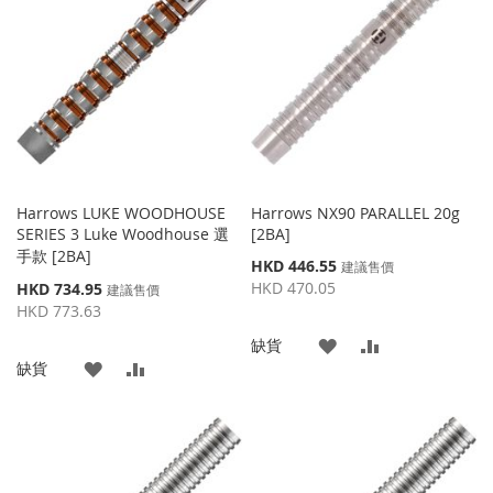
收
比
收
比
藏
較
藏
較
夾
夾
Harrows LUKE WOODHOUSE
Harrows NX90 PARALLEL 20g
SERIES 3 Luke Woodhouse 選
[2BA]
手款 [2BA]
特
HKD 446.55
建議售價
殊
特
HKD 470.05
HKD 734.95
建議售價
價
殊
HKD 773.63
格
價
添
添
缺貨
格
添
添
缺貨
加
加
加
加
到
並
到
並
收
比
收
比