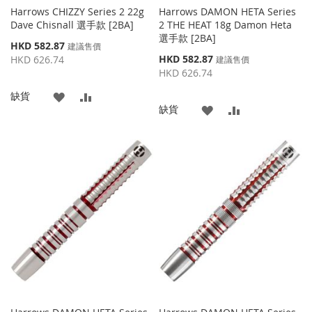
Harrows CHIZZY Series 2 22g
Harrows DAMON HETA Series
Dave Chisnall 選手款 [2BA]
2 THE HEAT 18g Damon Heta
選手款 [2BA]
特
HKD 582.87
建議售價
殊
特
HKD 582.87
HKD 626.74
建議售價
價
殊
HKD 626.74
格
價
添
添
缺貨
格
添
添
缺貨
加
加
加
加
到
並
到
並
收
比
收
比
藏
較
藏
較
夾
夾