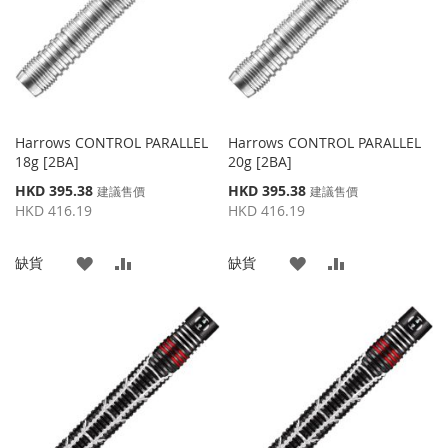
夾
夾
Harrows CONTROL PARALLEL
Harrows CONTROL PARALLEL
18g [2BA]
20g [2BA]
特
特
HKD 395.38
HKD 395.38
建議售價
建議售價
殊
殊
HKD 416.19
HKD 416.19
價
價
格
格
添
添
添
添
缺貨
缺貨
加
加
加
加
到
並
到
並
收
比
收
比
藏
較
藏
較
夾
夾