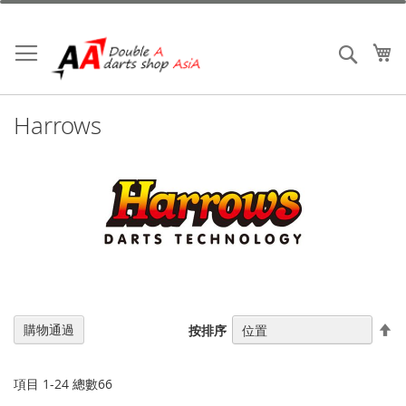
跳
到
內
我
搜索
容
Harrows
設
購物通過
按排序
置
降
序
項目
1
-
24
總數
66