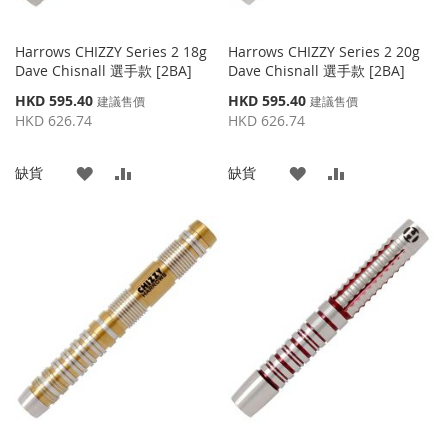
Harrows CHIZZY Series 2 18g
Harrows CHIZZY Series 2 20g
Dave Chisnall 選手款 [2BA]
Dave Chisnall 選手款 [2BA]
特
特
HKD 595.40
HKD 595.40
建議售價
建議售價
殊
殊
HKD 626.74
HKD 626.74
價
價
格
格
添
添
添
添
缺貨
缺貨
加
加
加
加
到
並
到
並
收
比
收
比
藏
較
藏
較
夾
夾