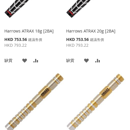
Harrows ATRAX 18g [2BA]
Harrows ATRAX 20g [2BA]
特
特
HKD 753.56
HKD 753.56
建議售價
建議售價
殊
殊
HKD 793.22
HKD 793.22
價
價
格
格
添
添
添
添
缺貨
缺貨
加
加
加
加
到
並
到
並
收
比
收
比
藏
較
藏
較
夾
夾