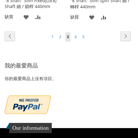
"8 Shaft" Slim Fixed(Lock)
"8 Shaft" Slim Spin Shaft 細 /
Shaft 細 / 鎖桿 440mm
轉桿 440mm
添
添
缺貨
添
添
缺貨
加
加
加
加
頁面
頁面
頁面
頁面
頁面
頁面
頁面
您當前正在閱讀頁
上
下
1
2
3
4
5
到
並
到
並
一
一
收
比
收
比
個
個
藏
較
藏
較
我的最愛商品
夾
夾
你的最愛商品上沒有項目。
Our information