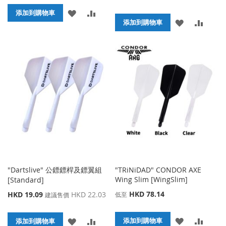
添
添
添加到購物車
添
添
添加到購物車
加
加
加
加
到
並
到
並
收
比
收
比
藏
較
藏
較
夾
夾
"Dartslive" 公鏢鏢桿及鏢翼組
"TRiNiDAD" CONDOR AXE
Wing Slim [WingSlim]
[Standard]
特
HKD 78.14
HKD 19.09
HKD 22.03
低至
建議售價
殊
價
添
添
添
添
添加到購物車
格
添加到購物車