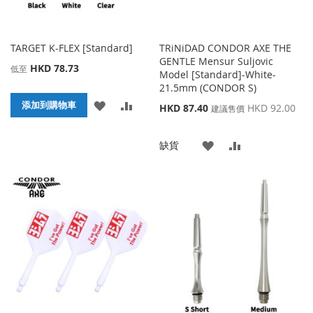
TARGET K-FLEX [Standard]
TRiNiDAD CONDOR AXE THE
GENTLE Mensur Suljovic
HKD 78.73
低至
Model [Standard]-White-
21.5mm (CONDOR S)
添
添
添加到購物車
特
HKD 87.40
HKD 92.00
建議售價
殊
加
加
價
添
添
缺貨
格
到
並
加
加
收
比
到
並
藏
較
收
比
夾
藏
較
夾