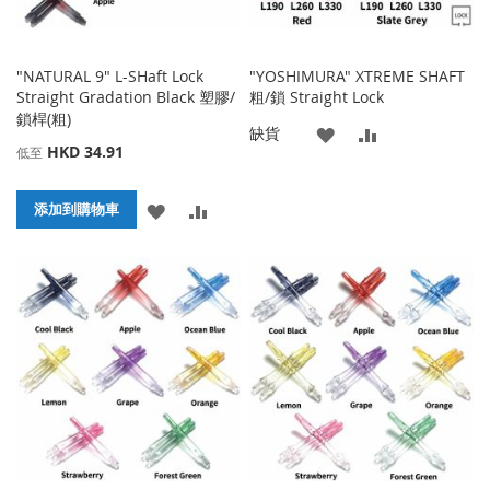
"NATURAL 9" L-SHaft Lock
"YOSHIMURA" XTREME SHAFT
Straight Gradation Black 塑膠/
粗/鎖 Straight Lock
鎖桿(粗)
添
添
缺貨
HKD 34.91
低至
加
加
添
添
到
並
添加到購物車
加
加
收
比
到
並
藏
較
收
比
夾
藏
較
夾