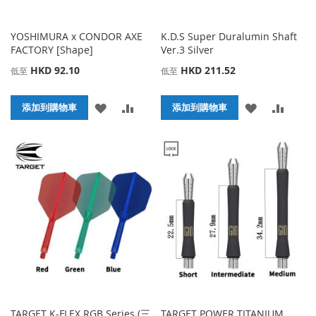
YOSHIMURA x CONDOR AXE
K.D.S Super Duralumin Shaft
FACTORY [Shape]
Ver.3 Silver
HKD 92.10
HKD 211.52
低至
低至
添
添
添
添
添加到購物車
添加到購物車
加
加
加
加
到
並
到
並
收
比
收
比
藏
較
藏
較
夾
夾
TARGET K-FLEX RGB Series (三
TARGET POWER TITANIUM