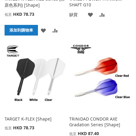
SHAFT G10
原色系列) [Shape]
HKD 78.73
添
添
缺貨
低至
加
加
添
添
添加到購物車
到
並
加
加
收
比
到
並
藏
較
收
比
夾
藏
較
夾
TARGET K-FLEX [Shape]
TRiNiDAD CONDOR AXE
Gradation Series [Shape]
HKD 78.73
低至
HKD 87.40
低至