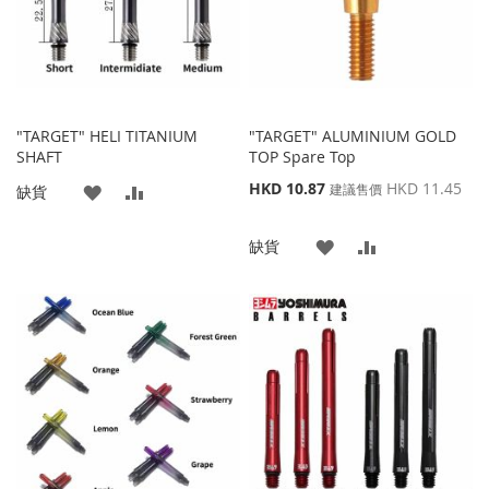
夾
夾
"TARGET" HELI TITANIUM
"TARGET" ALUMINIUM GOLD
SHAFT
TOP Spare Top
特
HKD 10.87
HKD 11.45
添
添
建議售價
缺貨
殊
價
加
加
添
添
缺貨
格
到
並
加
加
收
比
到
並
藏
較
收
比
夾
藏
較
夾