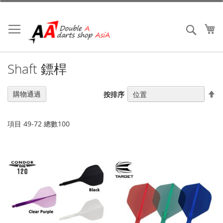
跳
到
內
我
搜索
容
Shaft 鏢桿
設
購物通過
按排序
置
降
序
項目
49
-
72
總數
100