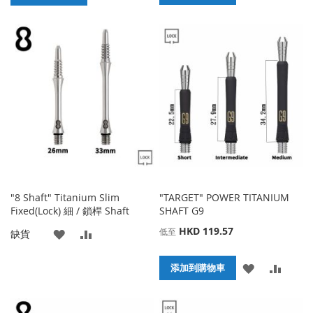
加
加
加
加
到
並
到
並
收
比
收
比
藏
較
藏
較
夾
夾
"8 Shaft" Titanium Slim
"TARGET" POWER TITANIUM
Fixed(Lock) 細 / 鎖桿 Shaft
SHAFT G9
HKD 119.57
低至
添
添
缺貨
加
加
添
添
添加到購物車
到
並
加
加
收
比