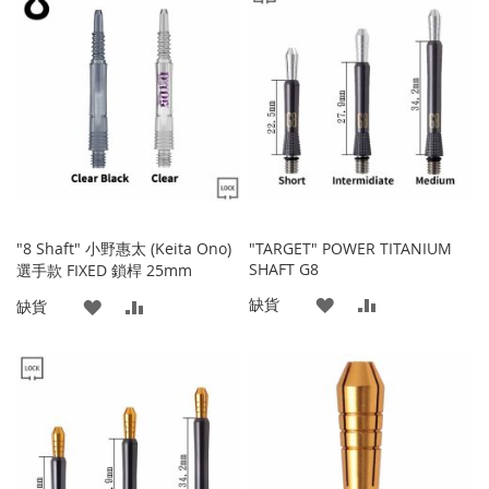
到
並
藏
較
收
比
夾
藏
較
夾
"8 Shaft" 小野惠太 (Keita Ono)
"TARGET" POWER TITANIUM
SHAFT G8
選手款 FIXED 鎖桿 25mm
添
添
缺貨
添
添
缺貨
加
加
加
加
到
並
到
並
收
比
收
比
藏
較
藏
較