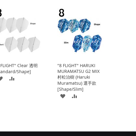
 FLIGHT" Clear 透明
"8 FLIGHT" HARUKI
MURAMATSU G2 MIX
tandard/Shape]
村松治樹 (Haruki
添
添
Muramatsu) 選手款
加
加
[Shape/Slim]
添
添
到
並
加
加
收
比
到
並
藏
較
收
比
夾