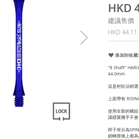
HKD 4
特
殊
建議售價
價
HKD 44.11
格
添加到收藏
"8 Shaft" HA
44.0mm
這是村松治樹選
上面帶有 RIS
使用全新的螺紋
讓鏢翼幾乎不會
桿子有分為SPIN(
鎖轉替換上都為