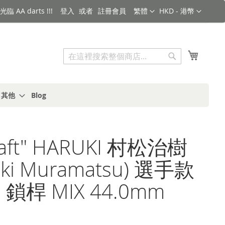
語言
金額
臨 AA darts !!!
登入
註冊會員
繁體
HKD - 港幣
搜索
我的購
搜
索
s 其他
Blog
haft" HARUKI 村松治樹
uki Muramatsu) 選手款
D 鎖桿 MIX 44.0mm