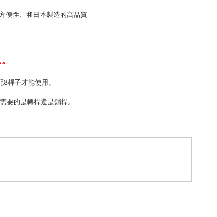
方便性、和日本製造的高品質
!
××
搭配8桿子才能使用。
注意需要的是轉桿還是鎖桿。