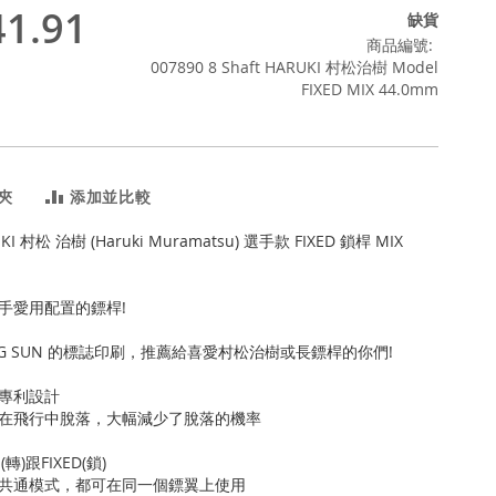
1.91
缺貨
商品編號
007890 8 Shaft HARUKI 村松治樹 Model
FIXED MIX 44.0mm
夾
添加並比較
RUKI 村松 治樹 (Haruki Muramatsu) 選手款 FIXED 鎖桿 MIX
手愛用配置的鏢桿!
ING SUN 的標誌印刷，推薦給喜愛村松治樹或長鏢桿的你們!
專利設計
在飛行中脫落，大幅減少了脫落的機率
轉)跟FIXED(鎖)
共通模式，都可在同一個鏢翼上使用