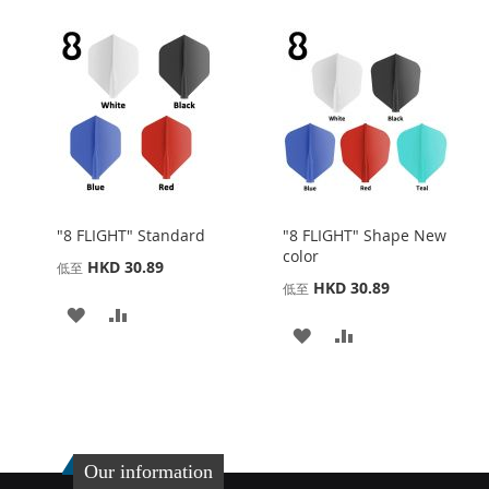
"8 FLIGHT" Standard
"8 FLIGHT" Shape New
color
HKD 30.89
低至
HKD 30.89
低至
添
添
添
添
加
加
加
加
到
並
到
並
收
比
收
比
藏
較
Our information
藏
較