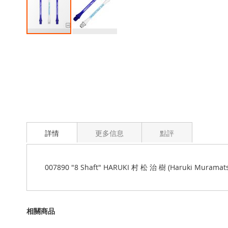
Skip
to
the
beginning
of
the
images
gallery
詳情
更多信息
點評
007890 "8 Shaft" HARUKI 村 松 治 樹 (Haruki Muram
相關商品