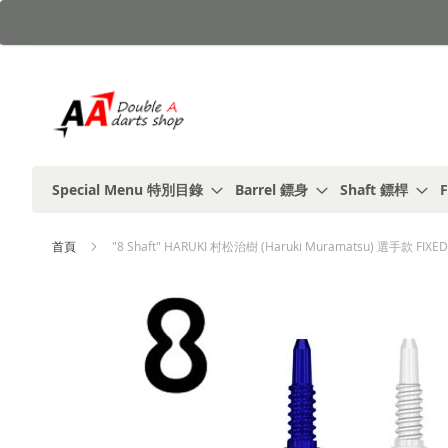
跳
到
內
容
Special Menu 特別目錄
Barrel 鏢身
Shaft 鏢桿
F
首頁
"8 Shaft" HARUKI 村松治樹 (Haruki Muramatsu) 選手款 FIXE
Skip
to
the
end
of
the
images
gallery