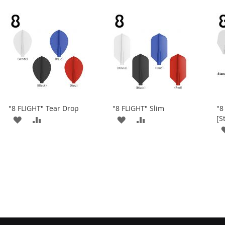
"8 FLIGHT" Tear Drop
"8 FLIGHT" Slim
"8
[S
添
添
添
添
加
加
加
加
到
並
到
並
收
比
收
比
藏
較
藏
較
夾
夾