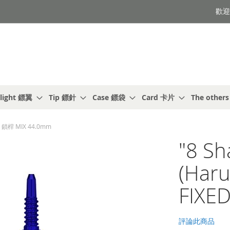
歡迎光
light 鏢翼
Tip 鏢針
Case 鏢袋
Card 卡片
The other
D 鎖桿 MIX 44.0mm
"8 S
(Har
FIXE
評論此商品