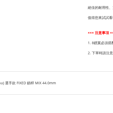
絕佳的耐用性、
值得您來試試看
××× 注意事項 ×
1. 8鏢翼必須
2. 下單時請
atsu) 選手款 FIXED 鎖桿 MIX 44.0mm