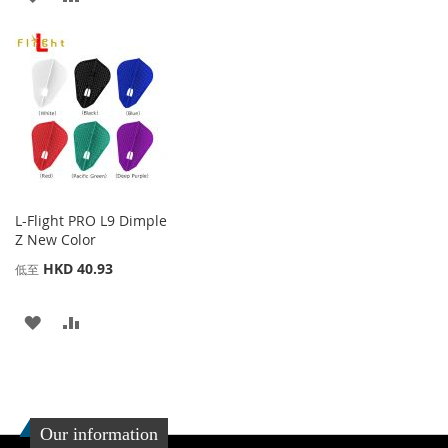
加
加
加
加
到
並
到
並
收
比
收
比
藏
較
藏
較
夾
夾
L-Flight PRO L9 Dimple
Z New Color
HKD 40.93
低至
添
添
加
加
到
並
收
比
Our information