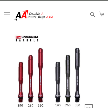
跳
到
內
我
搜索
容
Skip
to
the
end
of
the
images
gallery