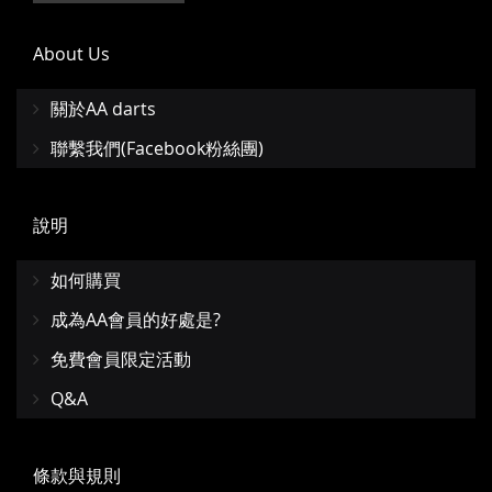
藏
較
About Us
夾
關於AA darts
聯繫我們(Facebook粉絲團)
說明
如何購買
成為AA會員的好處是?
免費會員限定活動
Q&A
條款與規則