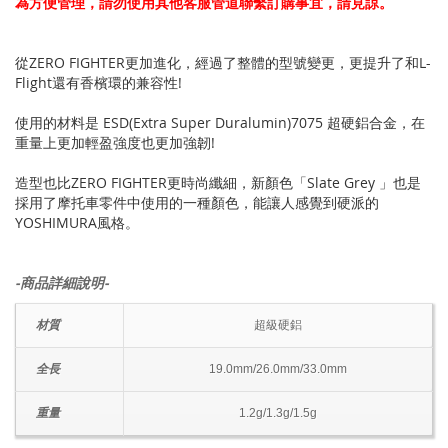
為方便管理，請勿使用其他客服管道聯繫訂購事宜，請見諒。
從ZERO FIGHTER更加進化，經過了整體的型號變更，更提升了和L-
Flight還有香檳環的兼容性!
使用的材料是 ESD(Extra Super Duralumin)7075 超硬鋁合金，在
重量上更加輕盈強度也更加強韌!
造型也比ZERO FIGHTER更時尚纖細，新顏色「Slate Grey 」也是
採用了摩托車零件中使用的一種顏色，能讓人感覺到硬派的
YOSHIMURA風格。
-商品詳細說明-
材質
超級硬鋁
全長
19.0mm/26.0mm/33.0mm
重量
1.2g/1.3g/1.5g