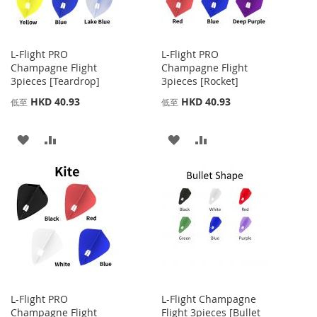
夾
夾
L-Flight PRO
L-Flight PRO
Champagne Flight
Champagne Flight
3pieces [Teardrop]
3pieces [Rocket]
HKD 40.93
HKD 40.93
低至
低至
添
添
添
添
加
加
加
加
到
並
到
並
收
比
收
比
藏
較
藏
較
夾
夾
L-Flight PRO
L-Flight Champagne
Champagne Flight
Flight 3pieces [Bullet