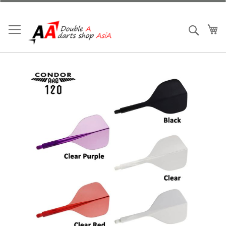
跳
到
內
我
搜索
容
Skip
to
the
end
of
the
images
gallery