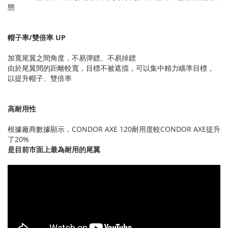
態
帽子率/雙倍率 UP
加寬尾翼之間角度，不易彈鏢、不易掉鏢
由於尾翼間的距離較寬，目標不被遮擋，可以集中精力瞄準目標，
以提升帽子、雙倍率
高耐用性
根據廠商數據顯示，CONDOR AXE 120耐用度較CONDOR AXE提升
了20%
是目前市面上最為耐用的尾翼