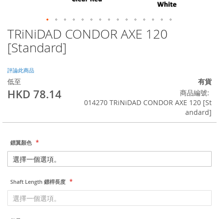
TRiNiDAD CONDOR AXE 120
Skip
to
[Standard]
the
beginning
of
評論此商品
the
低至
有貨
images
HKD 78.14
商品編號
gallery
014270 TRiNiDAD CONDOR AXE 120 [St
andard]
鏢翼顏色
Shaft Length 鏢桿長度