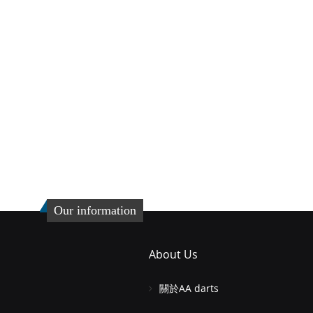
Our information
About Us
關於AA darts