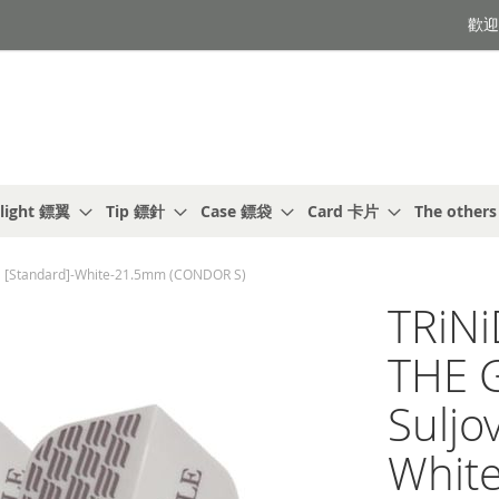
歡迎光
light 鏢翼
Tip 鏢針
Case 鏢袋
Card 卡片
The other
 [Standard]-White-21.5mm (CONDOR S)
TRiN
THE 
Suljo
Whit