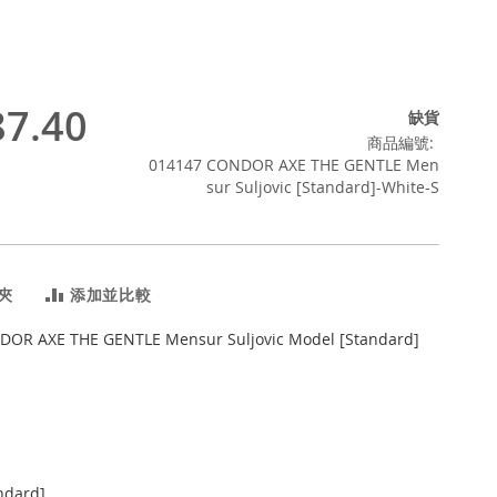
7.40
缺貨
商品編號
014147 CONDOR AXE THE GENTLE Men
sur Suljovic [Standard]-White-S
夾
添加並比較
OR AXE THE GENTLE Mensur Suljovic Model [Standard]
ndard]