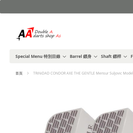
跳
到
內
容
Special Menu 特別目錄
Barrel 鏢身
Shaft 鏢桿
F
首頁
TRiNiDAD CONDOR AXE THE GENTLE Mensur Suljovic Model
Skip
to
the
end
of
the
images
gallery