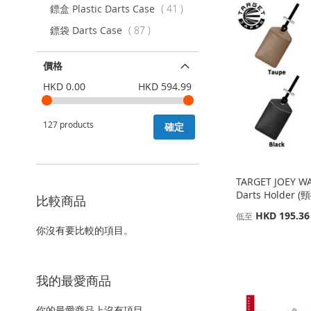
項
鏢盒 Plastic Darts Case
41
目
項
鏢袋 Darts Case
87
目
價格
HKD 0.00
HKD 594.99
127 products
確定
TARGET JOEY W
Darts Holder 
比較商品
HKD 195.36
低至
缺
你沒有要比較的項目。
貨
添加到購物車
添加到購物車
添
添加到購物車
添
添
我的最愛商品
加
添
添
加
添
加
添
到
加
加
添
你的最愛商品上沒有項目。