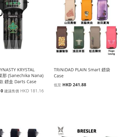
 DYNASTY KRYSTAL
TRiNiDAD PLAIN Smart 鏢袋
 (Sanechika Nana)
Case
款 鏢盒 Darts Case
HKD 241.88
低至
10
HKD 181.16
建議售價