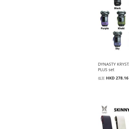
到
加
收
並
收
並
到
加
收
並
藏
比
藏
比
收
並
藏
比
夾
較
夾
較
藏
比
夾
較
夾
較
DYNASTY KRYST
PLUS set
缺
HKD 278.16
低至
貨
添
添加到購物車
添加到購物車
添加到購物車
加
添
添
添
添
到
加
加
添
加
添
加
添
收
並
到
加
到
加
到
加