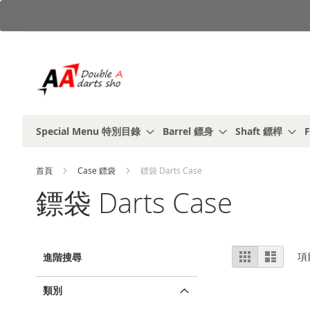
跳
到
內
容
Special Menu 特別目錄
Barrel 鏢身
Shaft 鏢桿
F
首頁
Case 鏢袋
鏢袋 Darts Case
鏢袋 Darts Case
視
%1
列
項
進階搜尋
及
表
圖
以
上
類別