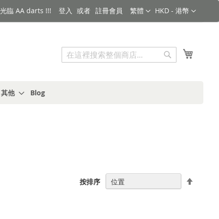
語言
金額
臨 AA darts !!!
登入
註冊會員
繁體
HKD - 港幣
搜索
我的購
搜
索
s 其他
Blog
設
按排序
置
降
序