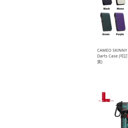
藏
比
收
並
收
並
收
並
夾
較
藏
比
藏
比
藏
比
夾
較
夾
較
夾
較
CAMEO SKINNY
Darts Case 
貨)
缺
貨
添加到購物車
添加到購物車
添加到購物車
添
添
添
添
加
添
加
添
加
添
加
添
到
加
到
加
到
加
到
加
收
並
收
並
收
並
收
並
藏
比
藏
比
藏
比
藏
比