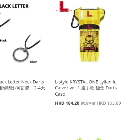
ck Letter Neck Darts
L-style KRYSTAL ONE Lylian le
(頸掛鏢袋) (可訂購，2-4天
Calvez ver.1 選手款 鏢盒 Darts
Case
特
HKD 184.20
HKD 193.89
建議售價
殊
價
格