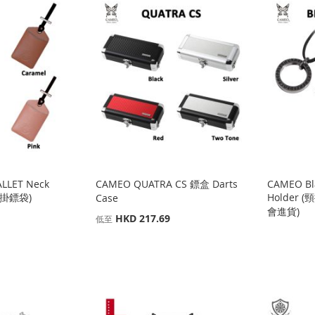
ALLET Neck
CAMEO QUATRA CS 鏢盒 Darts
CAMEO Bla
(頸掛鏢袋)
Holder 
Case
會進貨)
HKD 217.69
低至