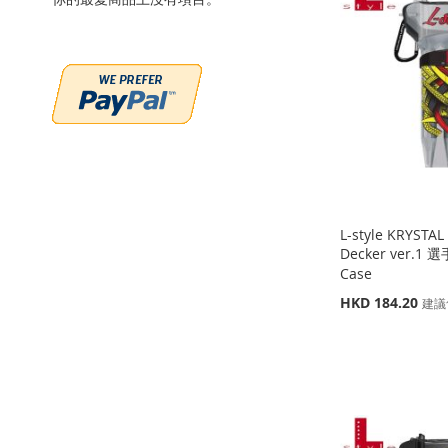
到
加
到
加
收
並
到
加
收
並
收
並
藏
比
收
並
藏
比
藏
比
夾
較
藏
比
夾
較
夾
較
夾
較
L-style KRYSTA
Decker ver.1 
Case
特
HKD 184.20
建議
殊
添加到購物車
添加到購物車
價
添加到購物車
格
添
添
缺
貨
添
加
添
加
添
添
加
添
到
加
到
加
加
添