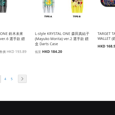
AL ONE 鈴木未來
L-style KRYSTAL ONE 森田真結子
TARGET T
WALLET (
) ver.6 選手款 鏢
(Mayuko Morita) ver.2 選手款 鏢
盒 Darts Case
特
HKD 168.
殊
HKD 193.89
HKD 184.20
售價
低至
價
格
頁面
頁面
頁面
您當前正在閱讀頁
下一個
4
5