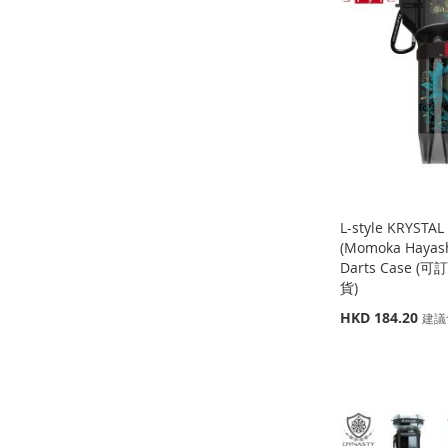
到
加
收
並
收
並
到
加
收
並
藏
比
藏
比
收
並
藏
比
夾
較
夾
較
藏
比
夾
較
夾
較
L-style KRYST
(Momoka Hayas
Darts Case 
貨)
特
HKD 184.20
添加到購物車
添加到購物車
建議
殊
缺
貨
添
添
價
缺
格
貨
添
加
添
加
添
添
加
添
到
加
到
加
加
添