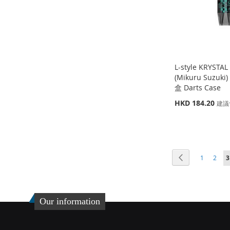
夾
較
夾
較
夾
較
夾
較
L-style KRYST
(Mikuru Suzuki
盒 Darts Case
特
HKD 184.20
建議
殊
缺
添加到購物車
貨
價
添加到購物車
添加到購物車
格
添
添
添
添
加
添
頁面
頁面
頁面
頁面
加
添
上一個
1
2
3
加
添
加
添
到
加
到
加
到
加
到
加
收
並
收
並
收
並
收
並
Our information
藏
比
藏
比
藏
比
藏
比
夾
較
夾
較