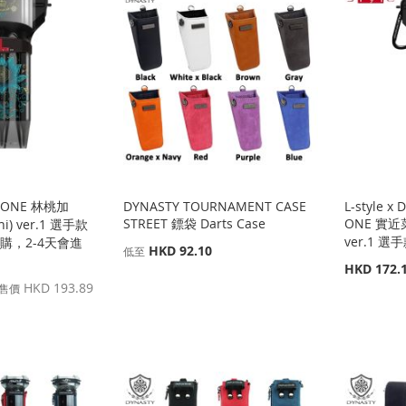
AL ONE 林桃加
DYNASTY TOURNAMENT CASE
L-style x
STREET 鏢袋 Darts Case
ONE 實近菜那
hi) ver.1 選手款
ver.1 選手
(可訂購，2-4天會進
HKD 92.10
低至
特
HKD 172.
殊
HKD 193.89
售價
價
格