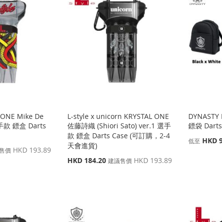
L ONE Mike De
L-style x unicorn KRYSTAL ONE
DYNASTY B
選手款 鏢盒 Darts
佐藤詩織 (Shiori Sato) ver.1 選手
鏢袋 Darts
款 鏢盒 Darts Case (可訂購，2-4
HKD 9
低至
天會進貨)
HKD 193.89
售價
特
HKD 184.20
HKD 193.89
建議售價
殊
價
格