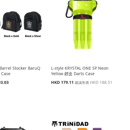
arrel Stocker BaruQ
L-style KRYSTAL ONE SP Neon
 Case
Yellow 鏢盒 Darts Case
特
3.03
HKD 179.11
HKD 188.51
建議售價
殊
價
格