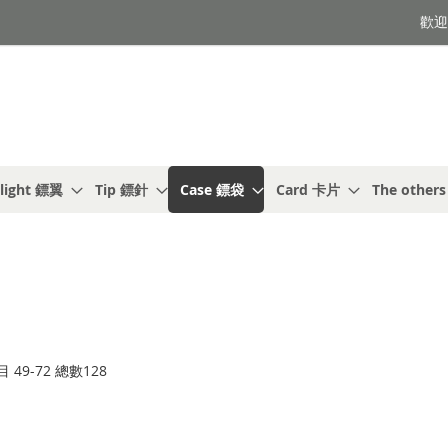
歡迎光
light 鏢翼
Tip 鏢針
Case 鏢袋
Card 卡片
The other
目
49
-
72
總數
128