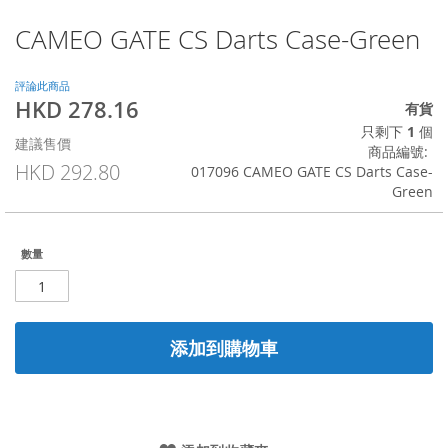
CAMEO GATE CS Darts Case-Green
Skip
to
the
評論此商品
beginning
HKD 278.16
特
有貨
of
殊
只剩下
1
個
the
建議售價
價
商品編號
images
格
HKD 292.80
017096 CAMEO GATE CS Darts Case-
gallery
Green
數量
添加到購物車