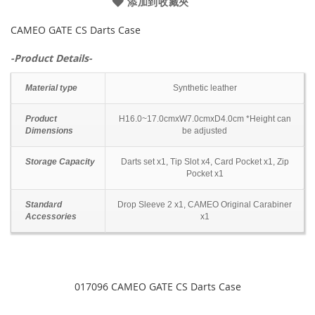
添加到收藏夾
CAMEO GATE CS Darts Case
-Product Details-
Material type
Synthetic leather
Product
H16.0~17.0cmxW7.0cmxD4.0cm *Height can
Dimensions
be adjusted
Storage Capacity
Darts set x1, Tip Slot x4, Card Pocket x1, Zip
Pocket x1
Standard
Drop Sleeve 2 x1, CAMEO Original Carabiner
Accessories
x1
017096 CAMEO GATE CS Darts Case