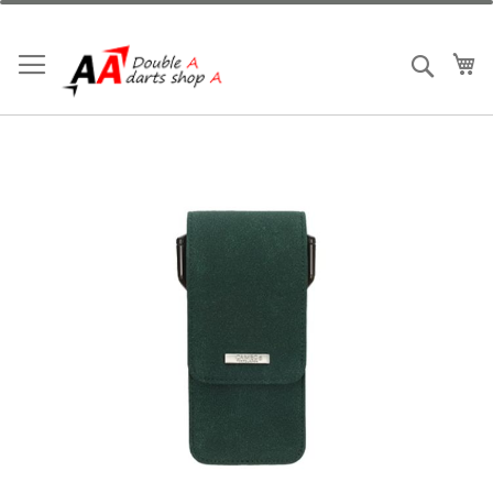
跳
到
內
我
搜索
容
Skip
to
the
end
of
the
images
gallery