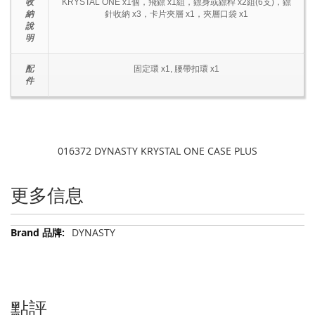
收
KRYSTAL ONE x1個，飛鏢 x1組，鏢身或鏢桿 x2組(6支)，鏢
納
針收納 x3，卡片夾層 x1，夾層口袋 x1
說
明
配
固定環 x1, 腰帶扣環 x1
件
016372 DYNASTY KRYSTAL ONE CASE PLUS
更多信息
更
DYNASTY
多
信
息
點評