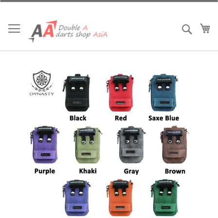
跳
到
內
我
搜索
容
Skip
to
the
end
of
the
images
gallery