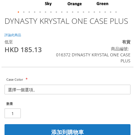
DYNASTY KRYSTAL ONE CASE PLUS
Skip
to
the
評論此商品
beginning
低至
有貨
of
HKD 185.13
商品編號
the
016372 DYNASTY KRYSTAL ONE CASE
images
PLUS
gallery
Case Color
數量
添加到購物車