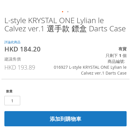
L-style KRYSTAL ONE Lylian le
Skip
to
Calvez ver.1 選手款 鏢盒 Darts Case
the
beginning
of
評論此商品
HKD 184.20
the
特
有貨
images
殊
只剩下
1
個
建議售價
gallery
價
商品編號
格
HKD 193.89
016927 L-style KRYSTAL ONE Lylian le
Calvez ver.1 Darts Case
數量
添加到購物車