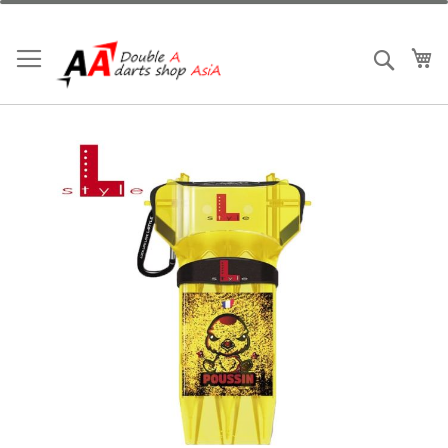
跳
到
內
我
搜索
容
Skip
to
the
end
of
the
images
gallery