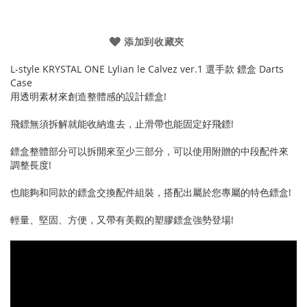
添加到收藏夾
L-style KRYSTAL ONE Lylian le Calvez ver.1 選手款 鏢盒 Darts
Case
用透明素材來創造整體感的設計鏢盒!
飛鏢無須拆解就能收納進去，止滑帶也能固定好飛鏢!
鏢盒整體部分可以拆開來至少三部分，可以使用附贈的中段配件來
調整長度!
也能夠和同款的鏢盒交換配件組裝，搭配出屬於您專屬的特色鏢盒!
輕量、堅固、方便，又帶有美觀的塑膠鏢盒強勢登場!