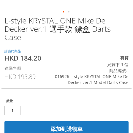
L-style KRYSTAL ONE Mike De
Skip
to
Decker ver.1 選手款 鏢盒 Darts
the
Case
beginning
of
the
評論此商品
images
HKD 184.20
特
有貨
gallery
殊
只剩下
1
個
建議售價
價
商品編號
格
HKD 193.89
016926 L-style KRYSTAL ONE Mike De
Decker ver.1 Model Darts Case
數量
添加到購物車