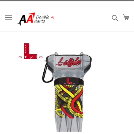
跳
到
內
我
搜索
容
Skip
to
the
end
of
the
images
gallery