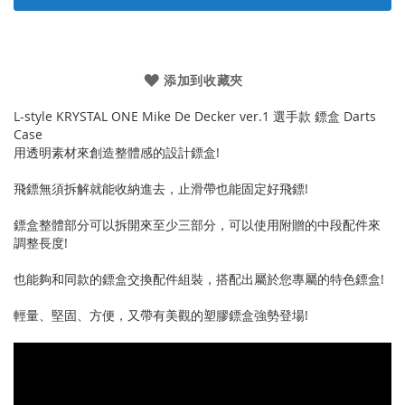
添加到收藏夾
L-style KRYSTAL ONE Mike De Decker ver.1 選手款 鏢盒 Darts
Case
用透明素材來創造整體感的設計鏢盒!
飛鏢無須拆解就能收納進去，止滑帶也能固定好飛鏢!
鏢盒整體部分可以拆開來至少三部分，可以使用附贈的中段配件來
調整長度!
也能夠和同款的鏢盒交換配件組裝，搭配出屬於您專屬的特色鏢盒!
輕量、堅固、方便，又帶有美觀的塑膠鏢盒強勢登場!