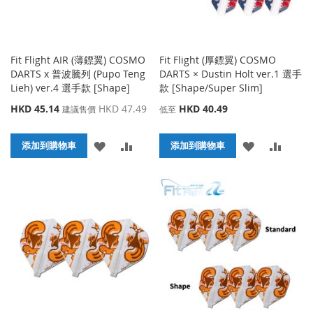
Fit Flight AIR (薄鏢翼) COSMO
Fit Flight (厚鏢翼) COSMO
DARTS x 普波騰列 (Pupo Teng
DARTS × Dustin Holt ver.1 選手
Lieh) ver.4 選手款 [Shape]
款 [Shape/Super Slim]
特
HKD 45.14
HKD 47.49
HKD 40.49
建議售價
低至
殊
價
添
添
添
添
格
添加到購物車
添加到購物車
加
加
加
加
到
並
到
並
收
比
收
比
藏
較
藏
較
夾
夾