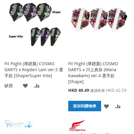
藏
較
收
比
夾
藏
較
夾
Fit Flight (厚鏢翼) COSMO
Fit Flight (厚鏢翼) COSMO
DARTS x Royden Lam ver.5 選
DARTS x 川上真奈 (Mana
手款 [Shape/Super Kite]
Kawakami) ver.4 選手款
[Shape]
添
添
缺貨
特
HKD 40.49
HKD 42.59
建議售價
殊
加
加
價
添
添
到
並
格
添加到購物車
加
加
收
比
到
並
藏
較