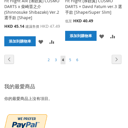
Fit Flight AIR (薄鏢翼) COSMO
Fit Flight (厚鏢翼) COSMO
DARTS x 柴崎晋之介
DARTS × David Fatum ver.3 選
(Shinnosuke Shibazaki) Ver.2
手款 [Shape/Super Slim]
選手款 [Shape]
HKD 40.49
低至
特
HKD 45.14
HKD 47.49
建議售價
殊
添
添
添加到購物車
價
添
添
格
添加到購物車
加
加
加
加
到
並
頁面
頁面
頁面
頁面
頁面
頁面
頁面
您當前正在閱讀頁
上
下
2
3
4
5
6
到
並
收
比
一
一
收
比
藏
較
個
個
藏
較
我的最愛商品
夾
夾
你的最愛商品上沒有項目。