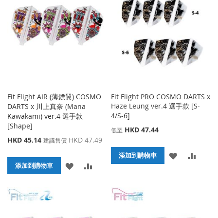
收
比
夾
藏
較
夾
Fit Flight AIR (薄鏢翼) COSMO
Fit Flight PRO COSMO DARTS x
Haze Leung ver.4 選手款 [S-
DARTS x 川上真奈 (Mana
4/S-6]
Kawakami) ver.4 選手款
[Shape]
HKD 47.44
低至
特
HKD 45.14
HKD 47.49
建議售價
殊
添
添
添加到購物車
價
添
添
格
添加到購物車
加
加
加
加
到
並
到
並
收
比
收
比