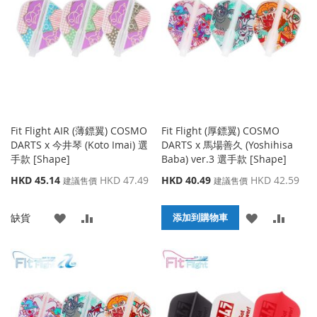
藏
較
藏
較
夾
夾
Fit Flight AIR (薄鏢翼) COSMO
Fit Flight (厚鏢翼) COSMO
DARTS x 今井琴 (Koto Imai) 選
DARTS x 馬場善久 (Yoshihisa
手款 [Shape]
Baba) ver.3 選手款 [Shape]
特
特
HKD 45.14
HKD 47.49
HKD 40.49
HKD 42.59
建議售價
建議售價
殊
殊
價
價
添
添
添
添
缺貨
格
格
添加到購物車
加
加
加
加
到
並
到
並
收
比
收
比
藏
較
藏
較