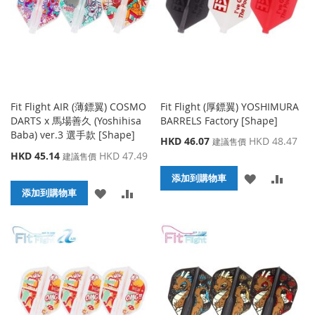
夾
夾
Fit Flight AIR (薄鏢翼) COSMO
Fit Flight (厚鏢翼) YOSHIMURA
DARTS x 馬場善久 (Yoshihisa
BARRELS Factory [Shape]
Baba) ver.3 選手款 [Shape]
特
HKD 46.07
HKD 48.47
建議售價
殊
特
HKD 45.14
HKD 47.49
建議售價
價
殊
添
添
格
添加到購物車
價
添
添
格
添加到購物車
加
加
加
加
到
並
到
並
收
比
收
比
藏
較
藏
較
夾