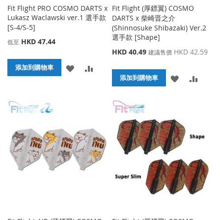
Fit Flight PRO COSMO DARTS x
Fit Flight (厚鏢翼) COSMO
Lukasz Waclawski ver.1 選手款
DARTS x 柴崎晋之介
[S-4/S-5]
(Shinnosuke Shibazaki) Ver.2
選手款 [Shape]
HKD 47.44
低至
特
HKD 40.49
HKD 42.59
建議售價
殊
添
添
添加到購物車
價
添
添
格
添加到購物車
加
加
加
加
到
並
到
並
收
比
收
比
藏
較
藏
較
夾
夾