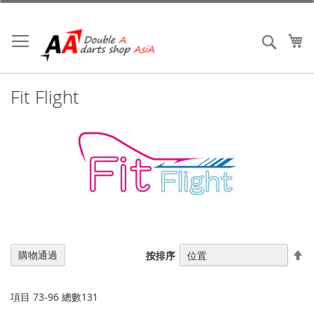
跳
到
內
我
搜索
容
Fit Flight
設
購物通過
按排序
置
降
序
項目
73
-
96
總數
131