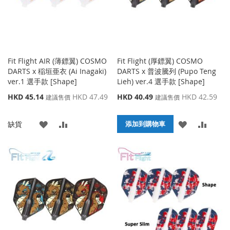
夾
Fit Flight AIR (薄鏢翼) COSMO
Fit Flight (厚鏢翼) COSMO
DARTS x 稲垣亜衣 (Ai Inagaki)
DARTS x 普波騰列 (Pupo Teng
ver.1 選手款 [Shape]
Lieh) ver.4 選手款 [Shape]
特
特
HKD 45.14
HKD 47.49
HKD 40.49
HKD 42.59
建議售價
建議售價
殊
殊
價
價
添
添
添
添
缺貨
格
格
添加到購物車
加
加
加
加
到
並
到
並
收
比
收
比
藏
較
藏
較
夾
夾