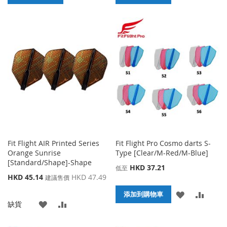
加
加
加
加
到
並
到
並
收
比
收
比
藏
較
藏
較
夾
夾
Fit Flight AIR Printed Series
Fit Flight Pro Cosmo darts S-
Orange Sunrise
Type [Clear/M-Red/M-Blue]
[Standard/Shape]-Shape
HKD 37.21
低至
特
HKD 45.14
HKD 47.49
建議售價
殊
添
添
添加到購物車
價
添
添
缺貨
格
加
加
加
加