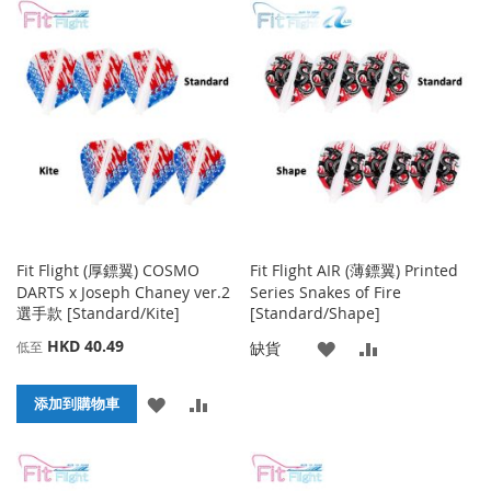
到
並
到
並
收
比
收
比
藏
較
藏
較
夾
夾
Fit Flight (厚鏢翼) COSMO
Fit Flight AIR (薄鏢翼) Printed
DARTS x Joseph Chaney ver.2
Series Snakes of Fire
選手款 [Standard/Kite]
[Standard/Shape]
HKD 40.49
添
添
缺貨
低至
加
加
添
添
添加到購物車
到
並
加
加
收
比
到
並