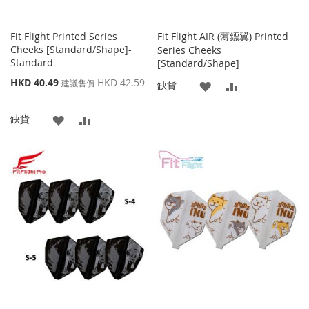
Fit Flight Printed Series
Fit Flight AIR (薄鏢翼) Printed
Cheeks [Standard/Shape]-
Series Cheeks
Standard
[Standard/Shape]
特
HKD 40.49
HKD 42.59
建議售價
添
添
缺貨
殊
價
加
加
添
添
缺貨
格
到
並
加
加
收
比
到
並
藏
較
收
比
夾
藏
較
夾