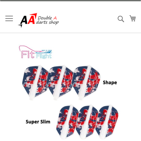
跳
到
內
我
搜索
容
Skip
to
the
end
of
the
images
gallery