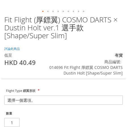
Fit Flight (厚鏢翼) COSMO DARTS ×
Skip
to
Dustin Holt ver.1 選手款
the
[Shape/Super Slim]
beginning
of
the
評論此商品
images
低至
有貨
gallery
HKD 40.49
商品編號
014696 Fit Flight 厚鏢翼 COSMO DARTS
Dustin Holt [Shape/Super Slim]
Flight Type 鏢翼形狀
數量