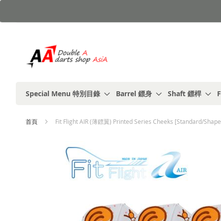
跳
到
內
容
Special Menu 特別目錄
Barrel 鏢身
Shaft 鏢桿
F
首頁
Fit Flight AIR (薄鏢翼) Printed Series Cheeks [Standard/Shape
Skip
to
the
end
of
the
images
gallery