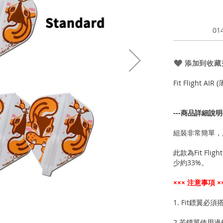
01
添加到收藏
Fit Flight AIR
---商品詳細說明-
組裝非常簡單，
此款為Fit Fli
少約33%。
××× 注意事項 ×
1. Fit鏢翼必
2.若鏢翼使用