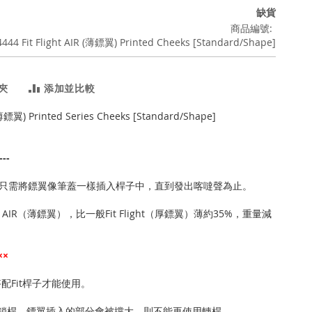
缺貨
商品編號
4444 Fit Flight AIR (薄鏢翼) Printed Cheeks [Standard/Shape]
夾
添加並比較
 (薄鏢翼) Printed Series Cheeks [Standard/Shape]
--
只需將鏢翼像筆蓋一樣插入桿子中，直到發出喀噠聲為止。
ght AIR（薄鏢翼），比一般Fit Flight（厚鏢翼）薄約35%，重量減
××
須搭配Fit桿子才能使用。
過鎖桿，鏢翼插入的部分會被撐大，則不能再使用轉桿。