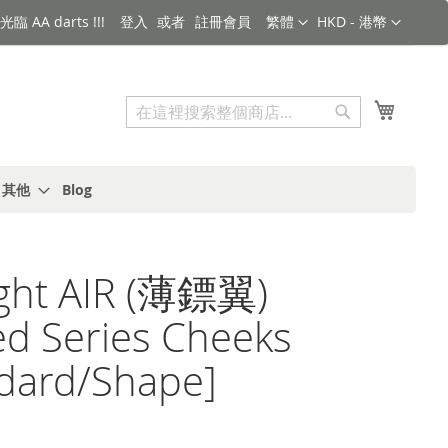
語言
金額
臨 AA darts !!!
登入
註冊會員
繁體
HKD - 港幣
搜索
我的購
搜
索
s 其他
Blog
light AIR (薄鏢翼)
ed Series Cheeks
dard/Shape]