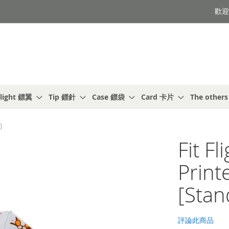
歡迎光
light 鏢翼
Tip 鏢針
Case 鏢袋
Card 卡片
The other
]
Fit F
Print
[Stan
評論此商品