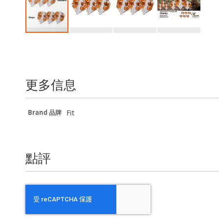
Skip
to
the
beginning
of
更多信息
the
images
gallery
更
Fit
Brand 品牌
多
信
息
點評