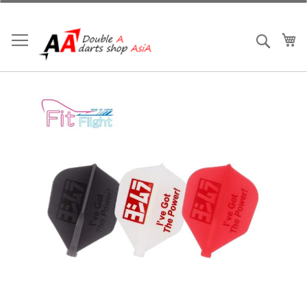
跳
到
內
我
搜索
容
Skip
to
the
end
of
the
images
gallery