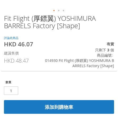
Fit Flight (厚鏢翼) YOSHIMURA
Skip
to
BARRELS Factory [Shape]
the
beginning
of
評論此商品
HKD 46.07
the
特
有貨
images
殊
只剩下
3
個
建議售價
gallery
價
商品編號
格
HKD 48.47
014930 Fit Flight (厚鏢翼) YOSHIMURA B
ARRELS Factory [Shape]
數量
添加到購物車