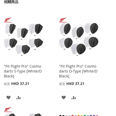
相關商品
"Fit Flight Pro" Cosmo
"Fit Flight Pro" Cosmo
darts S-Type [White/D
darts D-Type [White/D
Black]
Black]
HKD 37.21
HKD 37.21
低至
低至
添
添
添
添
加
加
加
加
到
並
到
並