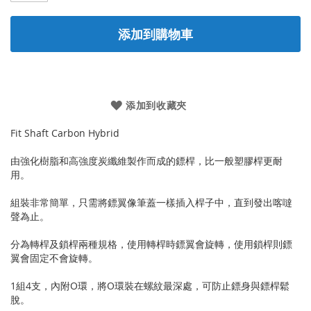
添加到購物車
添加到收藏夾
Fit Shaft Carbon Hybrid
由強化樹脂和高強度炭纖維製作而成的鏢桿，比一般塑膠桿更耐
用。
組裝非常簡單，只需將鏢翼像筆蓋一樣插入桿子中，直到發出喀噠
聲為止。
分為轉桿及鎖桿兩種規格，使用轉桿時鏢翼會旋轉，使用鎖桿則鏢
翼會固定不會旋轉。
1組4支，內附O環，將O環裝在螺紋最深處，可防止鏢身與鏢桿鬆
脫。