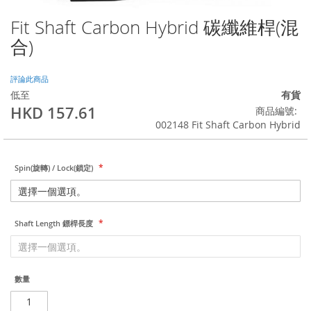
Fit Shaft Carbon Hybrid 碳纖維桿(混
Skip
to
合)
the
beginning
of
評論此商品
the
低至
有貨
images
HKD 157.61
商品編號
gallery
002148 Fit Shaft Carbon Hybrid
Spin(旋轉) / Lock(鎖定)
Shaft Length 鏢桿長度
數量