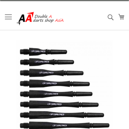
跳
到
內
我
搜索
容
Skip
to
the
end
of
the
images
gallery