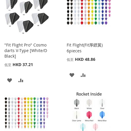
收
比
收
比
藏
較
藏
較
夾
夾
"Fit Flight Pro" Cosmo
Fit Flight(Fit厚鏢翼)
darts V-Type [White/D
6pieces
Black]
HKD 48.86
低至
HKD 37.21
低至
添
添
添
添
加
加
加
加
到
並
到
並
收
比
收
比
藏
較
藏
較
夾
夾