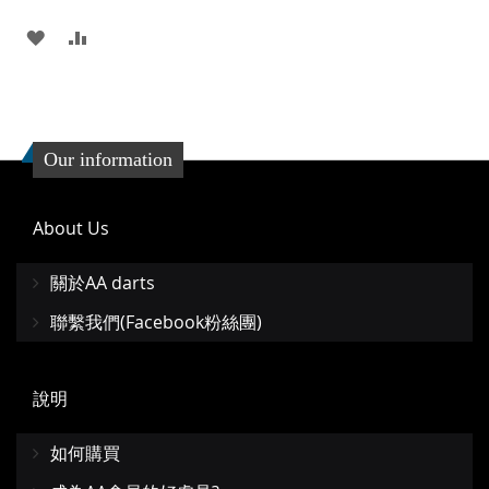
添
添
加
加
到
並
收
比
Our information
藏
較
夾
About Us
關於AA darts
聯繫我們(Facebook粉絲團)
說明
如何購買