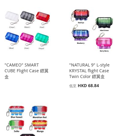
"CAMEO" SMART
"NATURAL 9" L-style
CUBE Flight Case 鏢翼
KRYSTAL flight Case
Twin Color 鏢翼盒
盒
HKD 68.84
低至