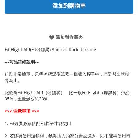
添加到購物車
添加到收藏夾
Fit Flight AIR(Fit薄鏢翼) 3pieces Rocket Inside
---商品詳細說明---
組裝非常簡單，只需將鏢翼像筆蓋一樣插入桿子中，直到發出喀噠
聲為止。
此款為Fit Flight AIR（薄鏢翼），比一般Fit Flight（厚鏢翼）薄約
35%，重量減少約33%。
××× 注意事項 ×××
1. Fit鏢翼必須搭配Fit桿子才能使用。
2. 若鏢翼使用過鎖桿，鏢翼插入的部分會被撐大，則不能再使用轉