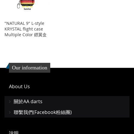
"NATURAL 9" L-style
KRYSTAL flight case
Multiple Color 鏢翼盒
Our information
About Us
關於AA darts
聯繫我們(Facebook粉絲團)
說明