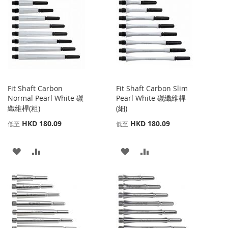
到
並
到
並
收
比
收
比
藏
較
藏
較
夾
夾
Fit Shaft Carbon
Fit Shaft Carbon Slim
Normal Pearl White 碳
Pearl White 碳纖維桿
纖維桿(粗)
(細)
HKD 180.09
HKD 180.09
低至
低至
添
添
添
添
加
加
加
加
到
並
到
並
收
比
收
比
藏
較
藏
較