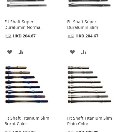
夾
夾
Fit Shaft Super
Fit Shaft Super
Duralumin Normal
Duralumin Slim
HKD 204.67
HKD 204.67
低至
低至
添
添
添
添
加
加
加
加
到
並
到
並
收
比
收
比
藏
較
藏
較
夾
夾
Fit Shaft Titanium Slim
Fit Shaft Titanium Slim
Burnt Color
Plain Color