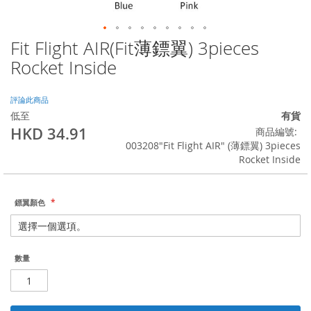
Fit Flight AIR(Fit薄鏢翼) 3pieces
Skip
to
Rocket Inside
the
beginning
of
評論此商品
the
低至
有貨
images
HKD 34.91
商品編號
gallery
003208"Fit Flight AIR" (薄鏢翼) 3pieces
Rocket Inside
鏢翼顏色
數量