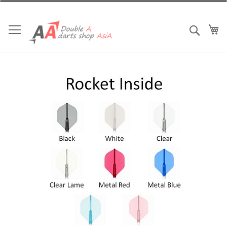
跳
到
內
我
搜索
容
Skip
to
the
end
of
the
images
gallery