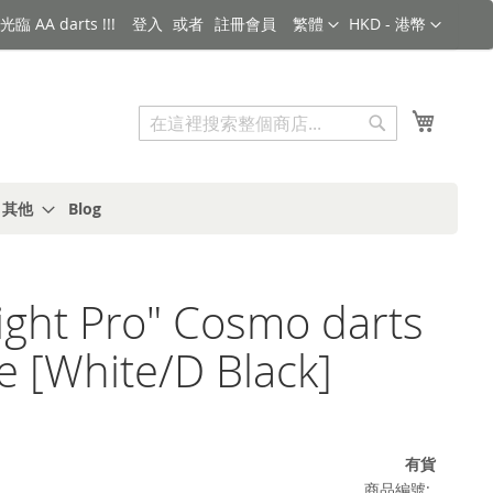
語言
金額
臨 AA darts !!!
登入
註冊會員
繁體
HKD - 港幣
搜索
我的購
搜
索
s 其他
Blog
Flight Pro" Cosmo darts
e [White/D Black]
有貨
商品編號