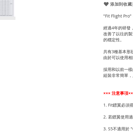
添加到收藏
"Fit Flight Pro
經過4年的研發，新的
改善了以往的製
的穩定性。
共有3種基本形狀（
由於可以使用相
採用和以前一樣
組裝非常簡單，
××× 注意事項××
1. Fit鏢翼必
2. 若鏢翼使
3. S5不適用於 