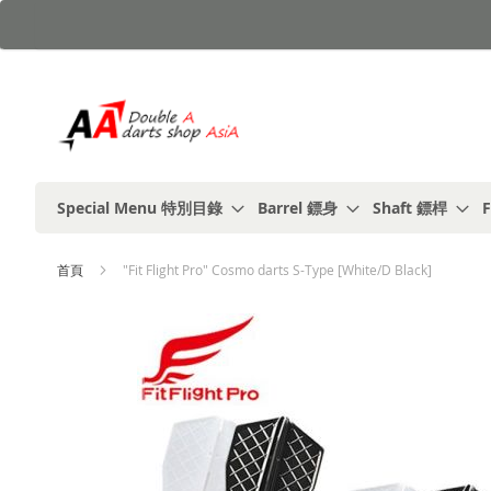
跳
到
內
容
Special Menu 特別目錄
Barrel 鏢身
Shaft 鏢桿
F
首頁
"Fit Flight Pro" Cosmo darts S-Type [White/D Black]
Skip
to
the
end
of
the
images
gallery