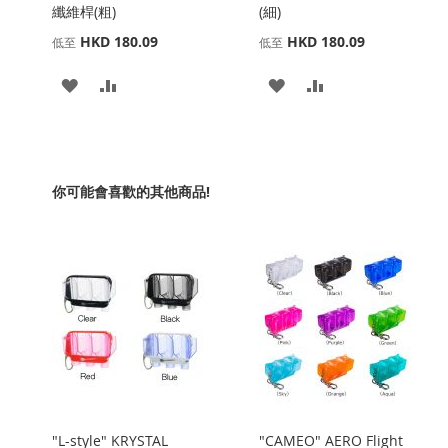
纖維桿(粗)
(細)
HKD 180.09
HKD 180.09
低至
低至
添
添
添
添
加
加
加
加
到
並
到
並
收
比
收
比
你可能會喜歡的其他商品!
藏
較
藏
較
夾
夾
"L-style" KRYSTAL
"CAMEO" AERO Flight