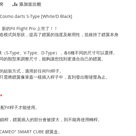
夾
添加並比較
" Cosmo darts S-Type [White/D Black]
Fit Flight Pro 上市了！！
造模式與形狀，提高了鏢翼的強度及耐用性，並維持了鏢翼本身
S-Type、V-Type、D-Type），各6種不同的尺寸可以選擇。
同的類型來調整尺寸，能夠讓您找到更適合自己的鏢翼。
的組裝方式，適用於任何Fit桿子。
只需將鏢翼像筆蓋一樣插入桿子中，直到發出喀噠聲為止。
×
須搭配Fit桿子才能使用。
用過鎖桿，鏢翼插入的部分會被撐大，則不能再使用轉桿。
"CAMEO" SMART CUBE 鏢翼盒。