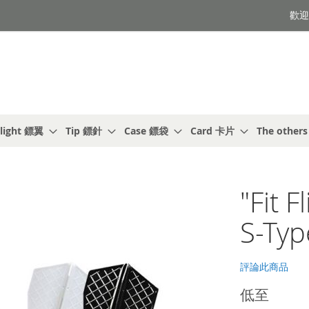
歡迎光
light 鏢翼
Tip 鏢針
Case 鏢袋
Card 卡片
The other
"Fit 
S-Typ
評論此商品
低至