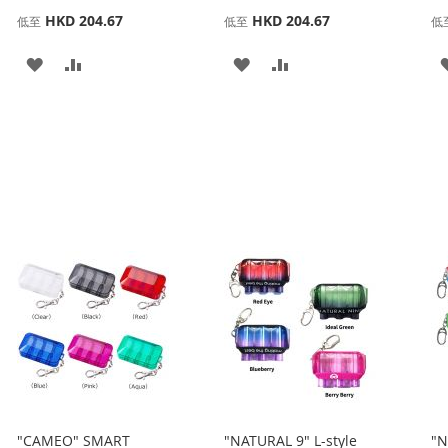
HKD 204.67
HKD 204.67
低至
低至
低
添
添
添
添
加
加
加
加
到
並
到
並
收
比
收
比
藏
較
藏
較
夾
夾
"CAMEO" SMART
"NATURAL 9" L-style
"N