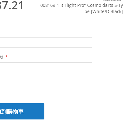
7.21
008169 "Fit Flight Pro" Cosmo darts S-Ty
pe [White/D Black]
形狀
加到購物車