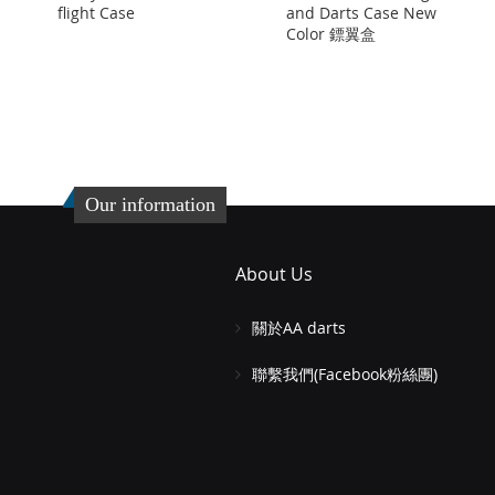
flight Case
and Darts Case New
Color 鏢翼盒
Our information
About Us
關於AA darts
聯繫我們(Facebook粉絲團)