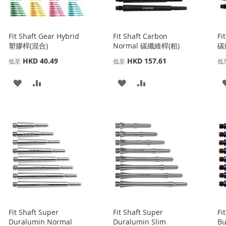
Fit Shaft Gear Hybrid
Fit Shaft Carbon
Fi
塑膠桿(混合)
Normal 碳纖維桿(粗)
碳
HKD 40.49
HKD 157.61
低至
低至
低
添
添
添
添
加
加
加
加
到
並
到
並
收
比
收
比
藏
較
藏
較
夾
夾
Fit Shaft Super
Fit Shaft Super
Fi
Duralumin Normal
Duralumin Slim
Bu