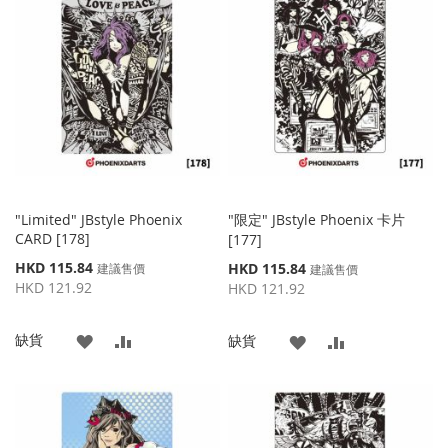
收
比
收
比
藏
較
藏
較
夾
夾
"Limited" JBstyle Phoenix
"限定" JBstyle Phoenix 卡片
CARD [178]
[177]
特
HKD 115.84
特
HKD 115.84
建議售價
建議售價
殊
殊
HKD 121.92
HKD 121.92
價
價
格
格
添
添
缺貨
添
添
缺貨
加
加
加
加
到
並
到
並
收
比
收
比