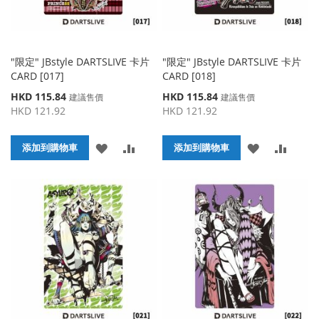
"限定" JBstyle DARTSLIVE 卡片
"限定" JBstyle DARTSLIVE 卡片
CARD [017]
CARD [018]
特
特
HKD 115.84
HKD 115.84
建議售價
建議售價
殊
殊
HKD 121.92
HKD 121.92
價
價
格
格
添
添
添
添
添加到購物車
添加到購物車
加
加
加
加
到
並
到
並
收
比
收
比
藏
較
藏
較
夾
夾