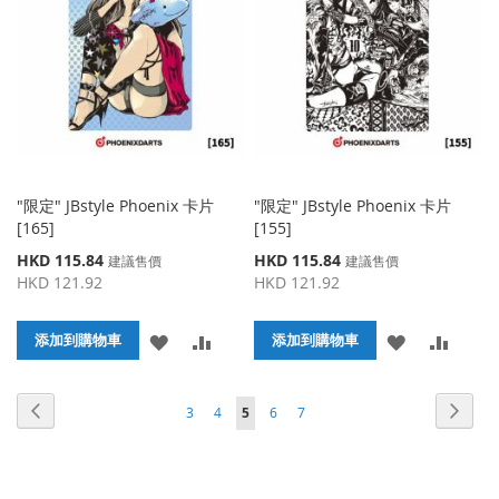
藏
較
藏
較
夾
夾
"限定" JBstyle Phoenix 卡片
"限定" JBstyle Phoenix 卡片
[165]
[155]
特
特
HKD 115.84
HKD 115.84
建議售價
建議售價
殊
殊
HKD 121.92
HKD 121.92
價
價
格
格
添
添
添
添
添加到購物車
添加到購物車
加
加
加
加
頁面
頁面
頁面
頁面
頁面
頁面
頁面
您當前正在閱讀頁
上
下
3
4
5
6
7
到
並
到
並
一
一
收
比
收
比
個
個
藏
較
藏
較