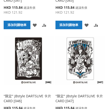
CARD [041]
CARD [045]
特
特
HKD 115.84
HKD 115.84
建議售價
建議售價
殊
殊
HKD 121.92
HKD 121.92
價
價
格
格
添
添
添
添
添加到購物車
添加到購物車
加
加
加
加
到
並
到
並
收
比
收
比
藏
較
藏
較
夾
夾
"限定" JBstyle DARTSLIVE 卡片
"限定" JBstyle DARTSLIVE 卡片
CARD [046]
CARD [047]
特
特
HKD 115.84
HKD 115.84
建議售價
建議售價