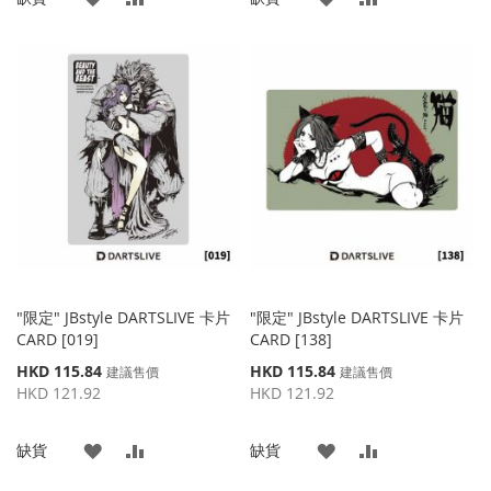
加
加
加
加
到
並
到
並
收
比
收
比
藏
較
藏
較
夾
夾
"限定" JBstyle DARTSLIVE 卡片
"限定" JBstyle DARTSLIVE 卡片
CARD [019]
CARD [138]
特
特
HKD 115.84
HKD 115.84
建議售價
建議售價
殊
殊
HKD 121.92
HKD 121.92
價
價
格
格
添
添
添
添
缺貨
缺貨
加
加
加
加