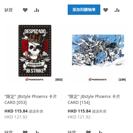
格
格
添
添
添
添
缺貨
添加到購物車
加
加
加
加
到
並
到
並
收
比
收
比
藏
較
藏
較
夾
夾
"限定" JBstyle Phoenix 卡片
"限定" JBstyle Phoenix 卡片
CARD [053]
CARD [154]
特
特
HKD 115.84
HKD 115.84
建議售價
建議售價
殊
殊
HKD 121.92
HKD 121.92
價
價
格
格
添
添
添
添
缺貨
缺貨