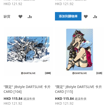
殊
殊
HKD 121.92
HKD 121.92
價
價
格
格
添
添
添
添
缺貨
添加到購物車
加
加
加
加
到
並
到
並
收
比
收
比
藏
較
藏
較
夾
夾
"限定" JBstyle DARTSLIVE 卡片
"限定" JBstyle DARTSLIVE 卡片
CARD [104]
CARD [115]
特
特
HKD 115.84
HKD 115.84
建議售價
建議售價
殊
殊
HKD 121.92
HKD 121.92
價
價