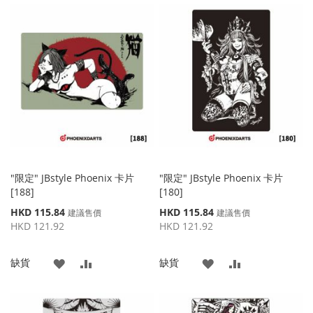
到
並
到
並
收
比
收
比
藏
較
藏
較
夾
夾
"限定" JBstyle Phoenix 卡片
"限定" JBstyle Phoenix 卡片
[188]
[180]
特
特
HKD 115.84
HKD 115.84
建議售價
建議售價
殊
殊
HKD 121.92
HKD 121.92
價
價
格
格
添
添
添
添
缺貨
缺貨
加
加
加
加
到
並
到
並