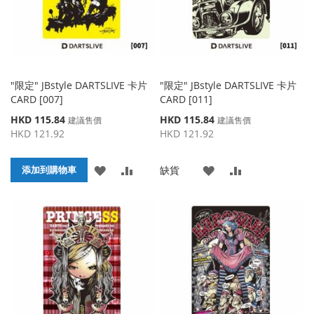
"限定" JBstyle DARTSLIVE 卡片
"限定" JBstyle DARTSLIVE 卡片
CARD [007]
CARD [011]
特
特
HKD 115.84
HKD 115.84
建議售價
建議售價
殊
殊
HKD 121.92
HKD 121.92
價
價
格
格
添
添
添
添
缺貨
添加到購物車
加
加
加
加
到
並
到
並
收
比
收
比
藏
較
藏
較
夾
夾