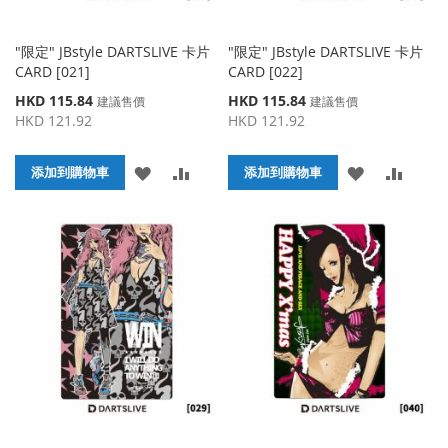
"限定" JBstyle DARTSLIVE 卡片
"限定" JBstyle DARTSLIVE 卡片
CARD [021]
CARD [022]
特
特
HKD 115.84
HKD 115.84
建議售價
建議售價
殊
殊
HKD 121.92
HKD 121.92
價
價
格
格
添
添
添
添
添加到購物車
添加到購物車
加
加
加
加
到
並
到
並
收
比
收
比
藏
較
藏
較
夾
夾