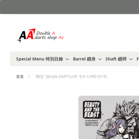
跳
到
內
容
Special Menu 特別目錄
Barrel 鏢身
Shaft 鏢桿
F
首頁
"限定" JBstyle DARTSLIVE 卡片 CARD [019]
Skip
to
the
end
of
the
images
gallery