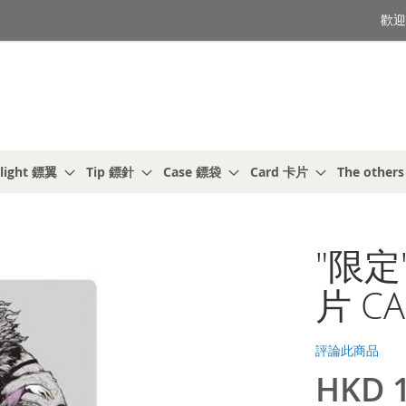
歡迎光
light 鏢翼
Tip 鏢針
Case 鏢袋
Card 卡片
The other
"限定"
片 CA
評論此商品
HKD 1
特