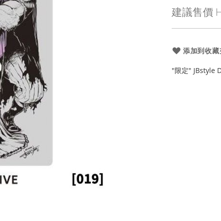
殊
建議售價
H
價
格
添加到收藏
"限定" JBstyle 