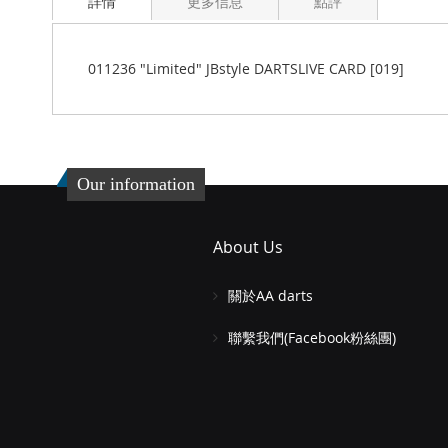
詳情
更多信息
點評
the
beginning
of
the
011236 "Limited" JBstyle DARTSLIVE CARD [019]
images
gallery
Our information
About Us
關於AA darts
聯繫我們(Facebook粉絲團)