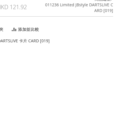
011236 Limited JBstyle DARTSLIVE C
KD 121.92
ARD [019]
夾
添加並比較
DARTSLIVE 卡片 CARD [019]