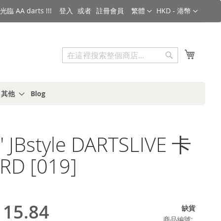
語言
金額
臨 AA darts !!!
登入
註冊會員
繁體
HKD - 港幣
搜索
我的購
搜
索
s 其他
Blog
 JBstyle DARTSLIVE 卡
RD [019]
15.84
缺貨
商品編號