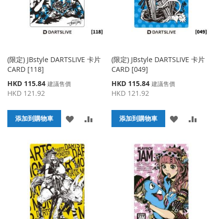
(限定) JBstyle DARTSLIVE 卡片
(限定) JBstyle DARTSLIVE 卡片
CARD [118]
CARD [049]
特
特
HKD 115.84
HKD 115.84
建議售價
建議售價
殊
殊
HKD 121.92
HKD 121.92
價
價
格
格
添
添
添
添
添加到購物車
添加到購物車
加
加
加
加
到
並
到
並
收
比
收
比
藏
較
藏
較
夾
夾