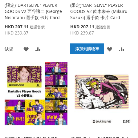
(限定)"DARTSLIVE" PLAYER
(限定)"DARTSLIVE" PLAYER
GOODS V2 西谷讓二 (George
GOODS V2 鈴木未來 (Mikuru
Nishitani) 選手款 卡片 Card
Suzuki) 選手款 卡片 Card
特
特
HKD 207.11
HKD 207.11
建議售價
建議售價
殊
殊
HKD 239.87
HKD 239.87
價
價
格
格
添
添
添
添
缺貨
添加到購物車
加
加
加
加
到
並
到
並
收
比
收
比
藏
較
藏
較
夾
夾