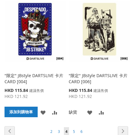
到
並
到
並
收
比
收
比
藏
較
藏
較
夾
夾
"限定" JBstyle DARTSLIVE 卡片
"限定" JBstyle DARTSLIVE 卡片
CARD [004]
CARD [006]
特
特
HKD 115.84
HKD 115.84
建議售價
建議售價
殊
殊
HKD 121.92
HKD 121.92
價
價
格
格
添
添
添
添
缺貨
添加到購物車
加
加
加
加
頁面
頁面
頁面
頁面
頁面
頁面
頁面
您當前正在閱讀頁
上
下
2
3
4
5
6
到
並
到
並