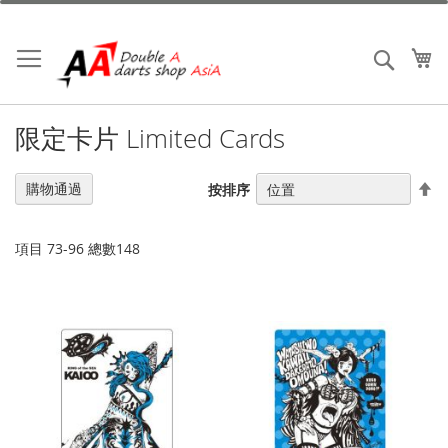
跳
到
內
我
搜索
容
限定卡片 Limited Cards
設
購物通過
按排序
置
降
序
項目
73
-
96
總數
148