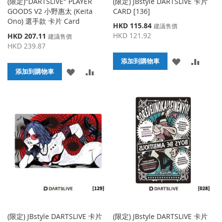
(限定)"DARTSLIVE" PLAYER
(限定) JBstyle DARTSLIVE 卡片
GOODS V2 小野惠太 (Keita
CARD [136]
Ono) 選手款 卡片 Card
特
HKD 115.84
建議售價
殊
特
HKD 121.92
HKD 207.11
建議售價
價
殊
HKD 239.87
格
價
添
添
添加到購物車
格
添
添
添加到購物車
加
加
加
加
到
並
到
並
收
比
收
比
藏
較
藏
較
夾
夾
(限定) JBstyle DARTSLIVE 卡片
(限定) JBstyle DARTSLIVE 卡片