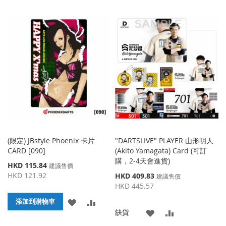
加
加
加
加
到
並
到
並
收
比
收
比
藏
較
藏
較
夾
夾
(限定) JBstyle Phoenix 卡片
"DARTSLIVE" PLAYER 山形明人
CARD [090]
(Akito Yamagata) Card (可訂
購，2-4天會進貨)
特
HKD 115.84
建議售價
殊
HKD 121.92
特
HKD 409.83
建議售價
價
殊
HKD 445.57
格
價
添
添
添加到購物車
格
添
添
缺貨
加
加