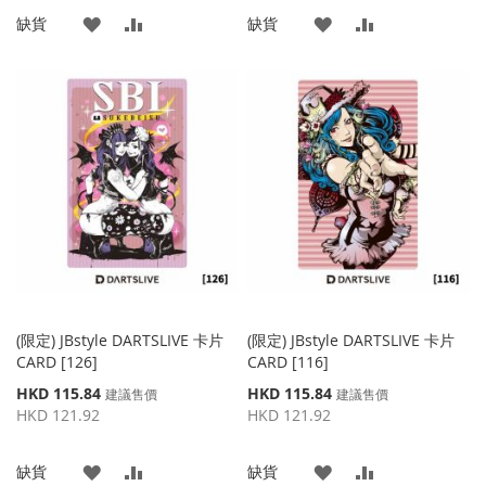
價
價
添
添
添
添
缺貨
缺貨
格
格
加
加
加
加
到
並
到
並
收
比
收
比
藏
較
藏
較
夾
夾
(限定) JBstyle DARTSLIVE 卡片
(限定) JBstyle DARTSLIVE 卡片
CARD [126]
CARD [116]
特
特
HKD 115.84
HKD 115.84
建議售價
建議售價
殊
殊
HKD 121.92
HKD 121.92
價
價
格
格
添
添
添
添
缺貨
缺貨