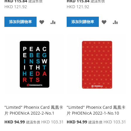
特
特
HKD 115.84
HKD 115.84
建議售價
建議售價
殊
殊
HKD 121.92
HKD 121.92
價
價
格
格
添
添
添
添
添加到購物車
添加到購物車
加
加
加
加
到
並
到
並
收
比
收
比
藏
較
藏
較
夾
夾
"Limited" Phoenix Card 鳳凰卡
"Limited" Phoenix Card 鳳凰卡
片 PHOENicA 2022-2-No.1
片 PHOENicA 2022-1-No.10
特
特
HKD 94.99
HKD 103.31
HKD 94.99
HKD 103.31
建議售價
建議售價
殊
殊