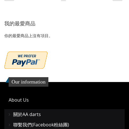
一
一
收
比
收
比
個
個
藏
較
藏
較
我的最愛商品
夾
夾
你的最愛商品上沒有項目。
Our information
About Us
關於AA darts
聯繫我們(Facebook粉絲團)