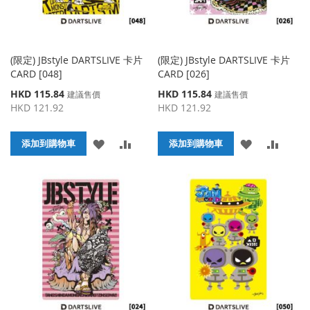
(限定) JBstyle DARTSLIVE 卡片
(限定) JBstyle DARTSLIVE 卡片
CARD [048]
CARD [026]
特
特
HKD 115.84
HKD 115.84
建議售價
建議售價
殊
殊
HKD 121.92
HKD 121.92
價
價
格
格
添
添
添
添
添加到購物車
添加到購物車
加
加
加
加
到
並
到
並
收
比
收
比
藏
較
藏
較
夾
夾