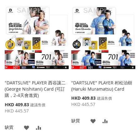
加
加
到
並
到
並
收
比
收
比
藏
較
藏
較
夾
夾
"DARTSLIVE" PLAYER 西谷讓二
"DARTSLIVE" PLAYER 村松治樹
(George Nishitani) Card (可訂
(Haruki Muramatsu) Card
購，2-4天會進貨)
特
HKD 409.83
建議售價
殊
特
HKD 445.57
HKD 409.83
建議售價
價
殊
HKD 445.57
格
價
添
添
缺貨
格
添
添
缺貨
加
加
加
加