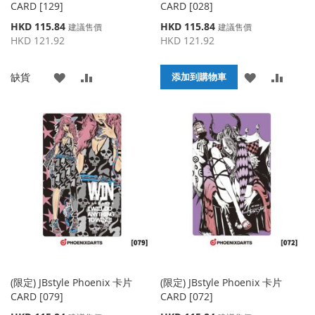
CARD [129]
CARD [028]
特
特
HKD 115.84
HKD 115.84
建議售價
建議售價
殊
殊
HKD 121.92
HKD 121.92
價
價
格
格
添
添
添
添
缺貨
添加到購物車
加
加
加
加
到
並
到
並
收
比
收
比
藏
較
藏
較
夾
夾
(限定) JBstyle Phoenix 卡片
(限定) JBstyle Phoenix 卡片
CARD [079]
CARD [072]