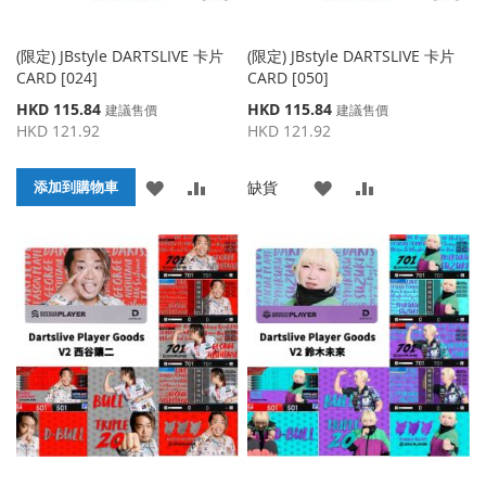
(限定) JBstyle DARTSLIVE 卡片
(限定) JBstyle DARTSLIVE 卡片
CARD [024]
CARD [050]
特
特
HKD 115.84
HKD 115.84
建議售價
建議售價
殊
殊
HKD 121.92
HKD 121.92
價
價
格
格
添
添
添
添
缺貨
添加到購物車
加
加
加
加
到
並
到
並
收
比
收
比
藏
較
藏
較
夾
夾