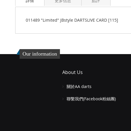
詳情
更多信息
點評
the
beginning
of
the
011489 "Limited" JBstyle DARTSLIVE CARD [115]
images
gallery
Our information
About Us
關於AA darts
聯繫我們(Facebook粉絲團)