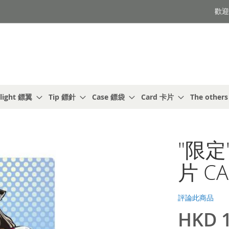
歡迎光
light 鏢翼
Tip 鏢針
Case 鏢袋
Card 卡片
The other
"限定"
片 CA
評論此商品
HKD 1
特