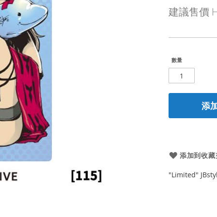
殊
建議售價
H
價
格
數量
添
添加到收藏
"Limited" JBst