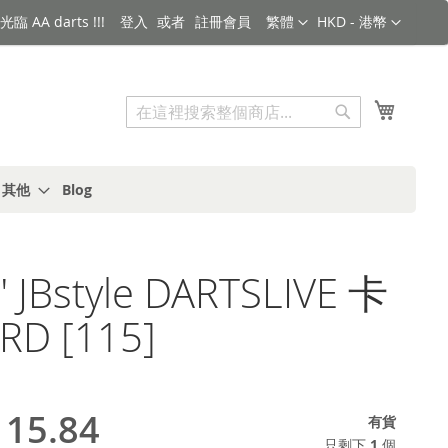
語言
金額
臨 AA darts !!!
登入
註冊會員
繁體
HKD - 港幣
搜索
我的購
搜
索
s 其他
Blog
 JBstyle DARTSLIVE 卡
RD [115]
15.84
有貨
只剩下
1
個