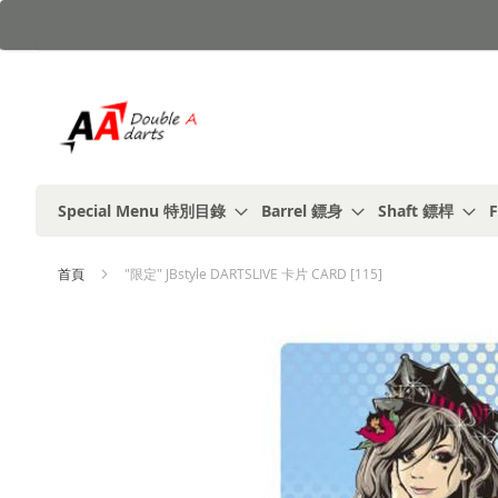
跳
到
內
容
Special Menu 特別目錄
Barrel 鏢身
Shaft 鏢桿
F
首頁
"限定" JBstyle DARTSLIVE 卡片 CARD [115]
Skip
to
the
end
of
the
images
gallery