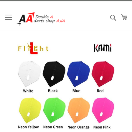
跳
到
內
我
搜索
容
Skip
to
the
end
of
the
images
gallery