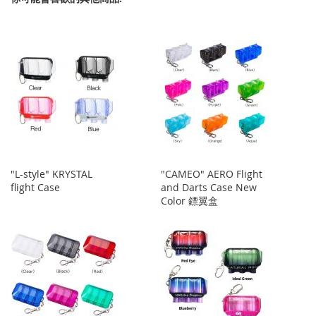
收
比
藏
較
藏
較
夾
夾
"L-style" KRYSTAL
"CAMEO" AERO Flight
flight Case
and Darts Case New
Color 鏢翼盒