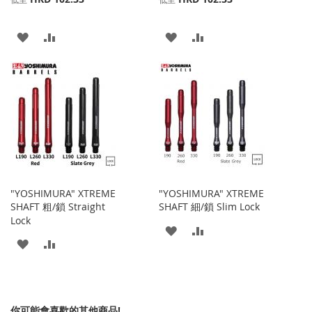
添
添
添
添
加
加
加
加
到
並
到
並
收
比
收
比
藏
較
藏
較
夾
夾
"YOSHIMURA" XTREME
"YOSHIMURA" XTREME
SHAFT 粗/鎖 Straight
SHAFT 細/鎖 Slim Lock
Lock
添
添
添
添
加
加
加
加
到
並
到
並
收
比
你可能會喜歡的其他商品!