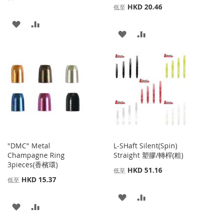
HKD 20.46
低至
添
添
添
添
加
加
加
加
到
並
到
並
收
比
收
比
藏
較
藏
較
夾
夾
"DMC" Metal
L-SHaft Silent(Spin)
Champagne Ring
Straight 塑膠/轉桿(粗)
3pieces(香檳環)
HKD 51.16
低至
HKD 15.37
低至
添
添
添
添
加
加
加
加