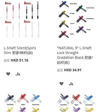
到
並
到
並
收
比
收
比
藏
較
藏
較
夾
夾
L-SHaft Silent(Spin)
"NATURAL 9" L-SHaft
Slim 塑膠/轉桿(細)
Lock Straight
Gradation Black 塑膠/
HKD 51.16
低至
鎖桿(粗)
HKD 34.91
低至
添
添
加
加
添
添
到
並
加
加
收
比
到
並
藏
較
收
比