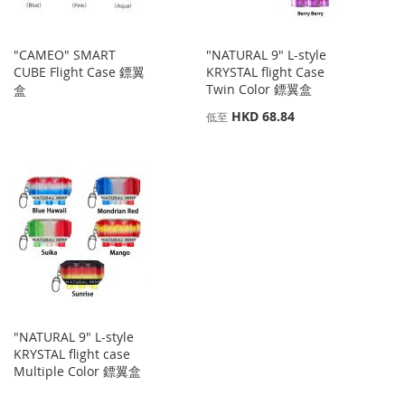
"CAMEO" SMART
"NATURAL 9" L-style
CUBE Flight Case 鏢翼
KRYSTAL flight Case
Twin Color 鏢翼盒
盒
HKD 68.84
低至
"NATURAL 9" L-style
KRYSTAL flight case
Multiple Color 鏢翼盒