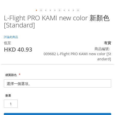
L-Flight PRO KAMI new color 新顏色
Skip
to
[Standard]
the
beginning
of
評論此商品
the
低至
有貨
images
HKD 40.93
商品編號
gallery
009682 L-Flight PRO KAMI new color [St
andard]
鏢翼顏色
數量