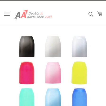
跳
到
內
我
搜索
容
Skip
to
the
end
of
the
images
gallery