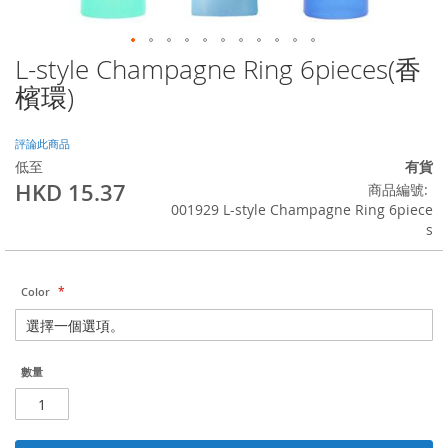
L-style Champagne Ring 6pieces(香
Skip
to
檳環)
the
beginning
of
評論此商品
the
低至
有貨
images
HKD 15.37
商品編號
gallery
001929 L-style Champagne Ring 6piece
s
Color
數量