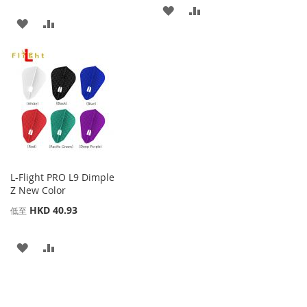
添
添
添
添
加
加
加
加
到
並
到
並
收
比
收
比
藏
較
藏
較
夾
夾
L-Flight PRO L9 Dimple
Z New Color
HKD 40.93
低至
添
添
加
加
到
並