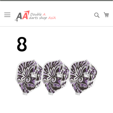
跳
到
內
我
搜索
容
Skip
to
the
end
of
the
images
gallery