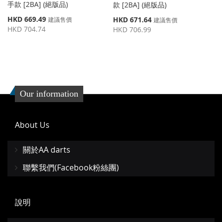
手款 [2BA] (絕版品)
款 [2BA] (絕版品)
特
HKD 669.49
特
HKD 671.64
建議售價
建議售價
殊
殊
HKD 704.74
HKD 706.99
價
價
格
格
Our information
About Us
關於AA darts
聯繫我們(Facebook粉絲團)
說明