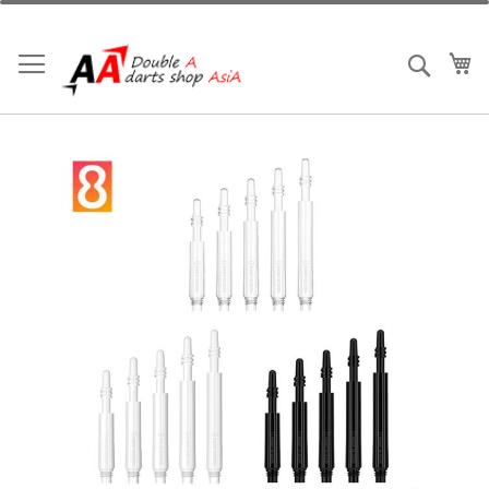
跳
到
內
我
搜索
容
Skip
to
the
end
of
the
images
gallery