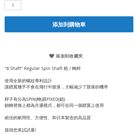
添加到購物車
添加到收藏夾
"8 Shaft" Regular Spin Shaft 粗 / 轉桿
使用全新的螺紋專利設計
讓鏢翼幾乎不會在飛行中脫落，大幅減少了脫落的機率
桿子有分為SPIN(轉)跟FIXED(鎖)
鎖轉替換上都為共通模式，都可在同一個鏢翼上使用
絕佳的耐用性、方便性、和日本製造的高品質
值得您來試試看!