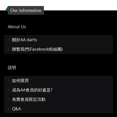
收
比
Our information
藏
較
夾
About Us
關於AA darts
聯繫我們(Facebook粉絲團)
說明
如何購買
成為AA會員的好處是?
免費會員限定活動
Q&A