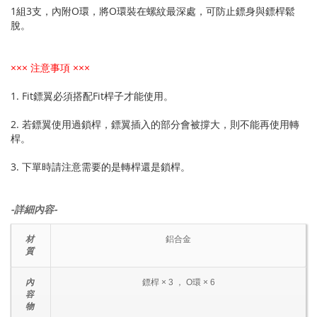
1組3支，內附O環，將O環裝在螺紋最深處，可防止鏢身與鏢桿鬆
脫。
××× 注意事項 ×××
1. Fit鏢翼必須搭配Fit桿子才能使用。
2. 若鏢翼使用過鎖桿，鏢翼插入的部分會被撐大，則不能再使用轉
桿。
3. 下單時請注意需要的是轉桿還是鎖桿。
-詳細內容-
材
鋁合金
質
內
鏢桿 × 3 ， O環 × 6
容
物