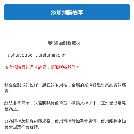
添加到購物車
添加到收藏夾
Fit Shaft Super Duralumin Slim
若有想購買的尺寸缺貨，歡迎聯絡我們！
鋁合金製成的鏢桿，超強的耐用性，金屬的光澤營造出高品質的感
覺。
組裝非常簡單，只需將鏢翼像筆蓋一樣插入桿子中，直到發出喀噠
聲為止。
分為轉桿及鎖桿兩種規格，使用轉桿時鏢翼會旋轉，使用鎖桿則鏢
翼會固定不會旋轉。