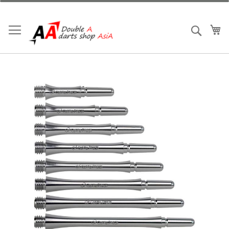
跳
到
內
我
搜索
容
Skip
to
the
end
of
the
images
gallery