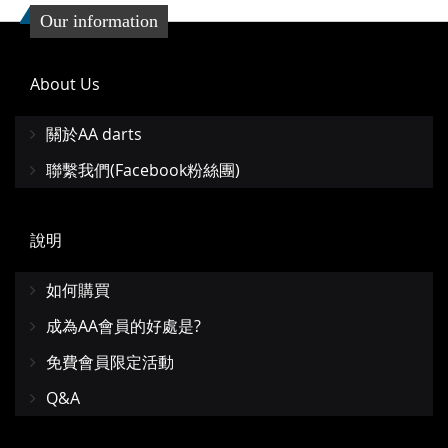
收
比
Our information
藏
較
夾
About Us
關於AA darts
聯繫我們(Facebook粉絲團)
說明
如何購買
成為AA會員的好處是?
免費會員限定活動
Q&A