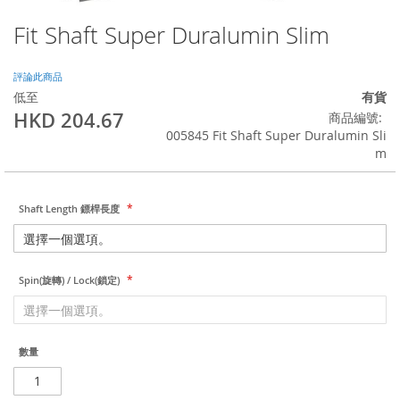
Fit Shaft Super Duralumin Slim
Skip
to
the
評論此商品
beginning
低至
有貨
of
HKD 204.67
商品編號
the
005845 Fit Shaft Super Duralumin Sli
images
m
gallery
Shaft Length 鏢桿長度
Spin(旋轉) / Lock(鎖定)
數量