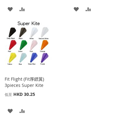
添
添
添
添
加
加
加
加
到
並
到
並
收
比
收
比
藏
較
藏
較
夾
夾
Fit Flight (Fit厚鏢翼)
3pieces Super Kite
HKD 30.25
低至
添
添
加
加
到
並