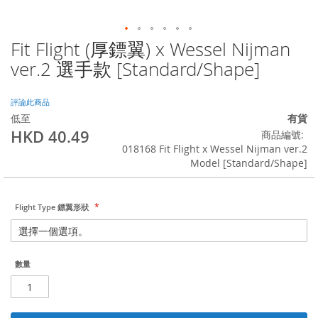
Fit Flight (厚鏢翼) x Wessel Nijman
Skip
to
ver.2 選手款 [Standard/Shape]
the
beginning
of
評論此商品
the
低至
有貨
images
HKD 40.49
商品編號
gallery
018168 Fit Flight x Wessel Nijman ver.2
Model [Standard/Shape]
Flight Type 鏢翼形狀
數量