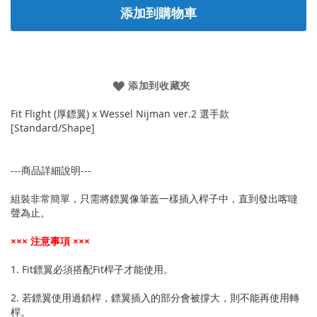
添加到購物車
添加到收藏夾
Fit Flight (厚鏢翼) x Wessel Nijman ver.2 選手款
[Standard/Shape]
---商品詳細說明---
組裝非常簡單，只需將鏢翼像筆蓋一樣插入桿子中，直到發出喀噠
聲為止。
××× 注意事項 ×××
1. Fit鏢翼必須搭配Fit桿子才能使用。
2. 若鏢翼使用過鎖桿，鏢翼插入的部分會被撐大，則不能再使用轉
桿。