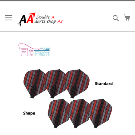
跳
到
內
我
搜索
容
Skip
to
the
end
of
the
images
gallery