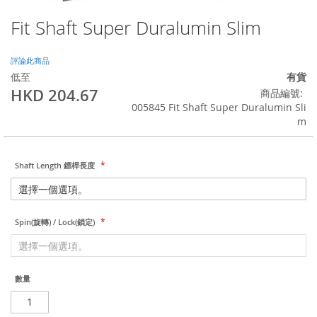
Fit Shaft Super Duralumin Slim
Skip
to
the
評論此商品
beginning
低至
有貨
of
HKD 204.67
商品編號
the
005845 Fit Shaft Super Duralumin Sli
images
m
gallery
Shaft Length 鏢桿長度
Spin(旋轉) / Lock(鎖定)
數量