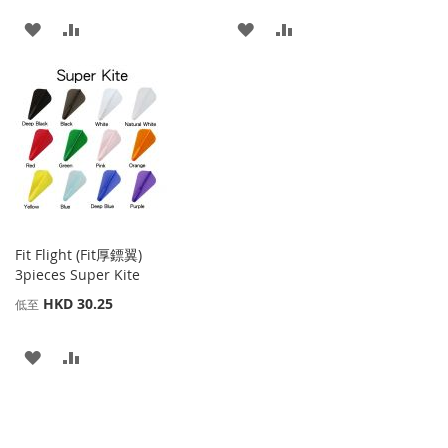
添
添
添
添
加
加
加
加
到
並
到
並
收
比
收
比
藏
較
藏
較
夾
夾
Fit Flight (Fit厚鏢翼)
3pieces Super Kite
HKD 30.25
低至
添
添
加
加
到
並