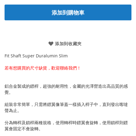
添加到購物車
添加到收藏夾
Fit Shaft Super Duralumin Slim
若有想購買的尺寸缺貨，歡迎聯絡我們！
鋁合金製成的鏢桿，超強的耐用性，金屬的光澤營造出高品質的感
覺。
組裝非常簡單，只需將鏢翼像筆蓋一樣插入桿子中，直到發出喀噠
聲為止。
分為轉桿及鎖桿兩種規格，使用轉桿時鏢翼會旋轉，使用鎖桿則鏢
翼會固定不會旋轉。