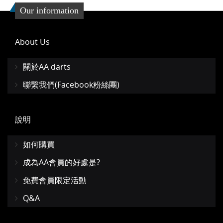
收
比
Our information
藏
較
夾
About Us
關於AA darts
聯繫我們(Facebook粉絲團)
說明
如何購買
成為AA會員的好處是?
免費會員限定活動
Q&A