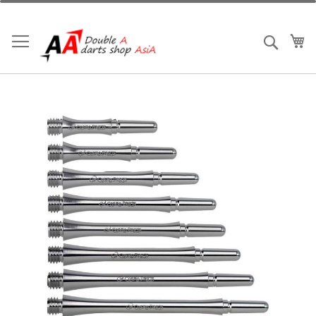
跳
到
內
我
搜索
容
Skip
to
the
end
of
the
images
gallery