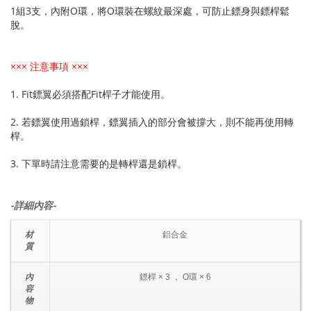
1組3支，內附O環，將O環裝在螺紋最深處，可防止鏢身與鏢桿鬆
脫。
××× 注意事項 ×××
1. Fit鏢翼必須搭配Fit桿子才能使用。
2. 若鏢翼使用過鎖桿，鏢翼插入的部分會被撐大，則不能再使用轉
桿。
3. 下單時請注意需要的是轉桿還是鎖桿。
-詳細內容-
材
鋁合金
質
內
鏢桿 × 3 ， O環 × 6
容
物