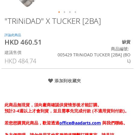
"TRiNiDAD" X TUCKER [2BA]
Skip
to
the
評論此商品
beginning
HKD 460.51
特
缺貨
of
殊
商品編號
the
建議售價
價
005429 TRiNiDAD TUCKER [2BA] (BO
images
格
HKD 484.74
L)
gallery
添加到收藏夾
此商品無現貨，須向廠商確認供貨情形後才能訂購。
預計2-4週以上才會到貨，並且需事先完成付款 (不適用貨到付款)。
若您想購買此商品，歡迎透過
office@aadarts.com
與我們聯絡。
為方便管理，請勿使用其他客服管道聯繫訂購事宜，請見諒。