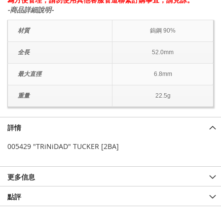
-商品詳細說明-
材質
鎢鋼 90%
全長
52.0mm
最大直徑
6.8mm
重量
22.5g
詳情
005429 "TRiNiDAD" TUCKER [2BA]
更多信息
點評