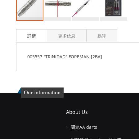
Skip
to
詳情
更多信息
點評
the
beginning
of
the
005557 "TRiNiDAD" FOREMAN [2BA]
images
gallery
Our information
About Us
關於AA darts