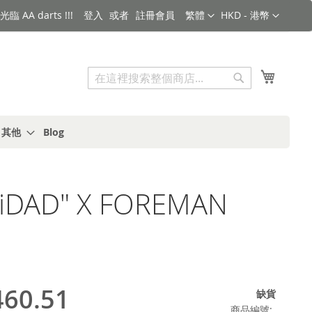
語言
金額
臨 AA darts !!!
登入
註冊會員
繁體
HKD - 港幣
搜索
我的購
搜
索
s 其他
Blog
NiDAD" X FOREMAN
60.51
缺貨
商品編號