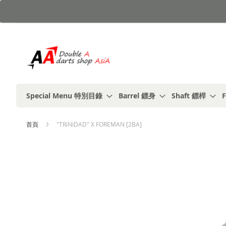
跳
到
內
容
Special Menu 特別目錄
Barrel 鏢身
Shaft 鏢桿
F
首頁
"TRiNiDAD" X FOREMAN [2BA]
Skip
to
the
end
of
the
images
gallery