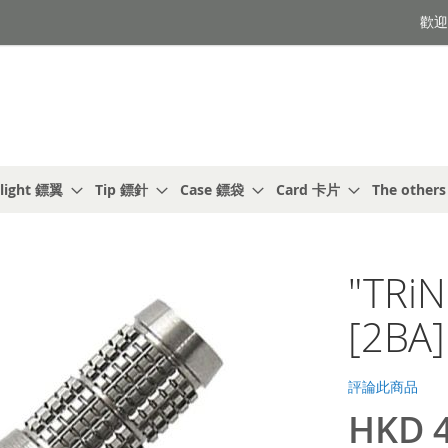
歡迎光
light 鏢翼
Tip 鏢針
Case 鏢袋
Card 卡片
The other
"TRi
[2BA]
評論此商品
HKD 4
特