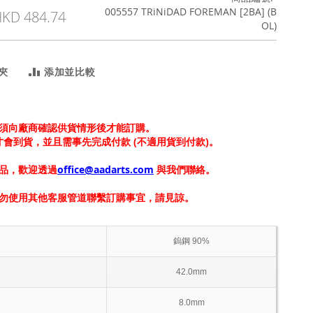
005557 TRiNiDAD FOREMAN [2BA] (B
KD 484.74
OL)
夾
添加並比較
須向廠商確認供貨情形後才能訂購。
上才會到貨，並且需事先完成付款 (不適用貨到付款)。
品，歡迎透過
office@aadarts.com
與我們聯絡。
勿使用其他客服管道聯繫訂購事宜，請見諒。
鎢鋼 90%
42.0mm
8.0mm