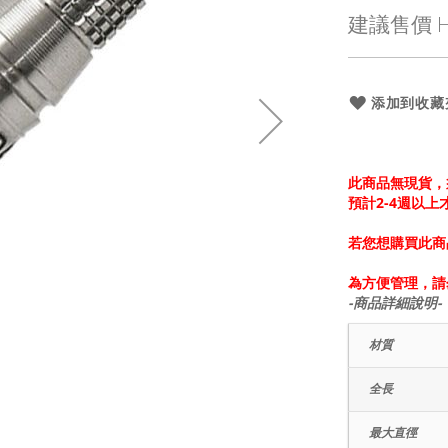
殊
建議售價
H
價
格
添加到收藏
此商品無現貨，
預計2-4週以
若您想購買此商
為方便管理，請
-商品詳細說明-
材質
全長
最大直徑