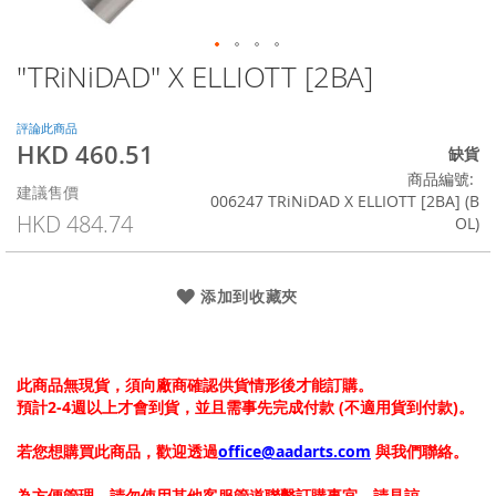
"TRiNiDAD" X ELLIOTT [2BA]
Skip
to
the
評論此商品
beginning
HKD 460.51
特
缺貨
of
殊
商品編號
the
建議售價
價
006247 TRiNiDAD X ELLIOTT [2BA] (B
images
格
HKD 484.74
OL)
gallery
添加到收藏夾
此商品無現貨，須向廠商確認供貨情形後才能訂購。
預計2-4週以上才會到貨，並且需事先完成付款 (不適用貨到付款)。
若您想購買此商品，歡迎透過
office@aadarts.com
與我們聯絡。
為方便管理，請勿使用其他客服管道聯繫訂購事宜，請見諒。