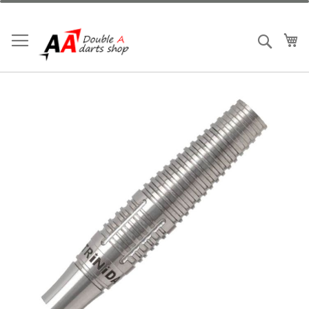
跳
到
內
我
搜索
容
Skip
to
the
end
of
the
images
gallery