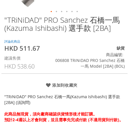
"TRiNiDAD" PRO Sanchez 石橋一馬
Skip
to
(Kazuma Ishibashi) 選手款 [2BA]
the
beginning
of
評論此商品
HKD 511.67
the
特
缺貨
images
殊
商品編號
建議售價
gallery
價
006808 TRiNiDAD PRO Sanchez 石橋
格
HKD 538.60
一馬 Model [2BA] (BOL)
添加到收藏夾
"TRiNiDAD" PRO Sanchez 石橋一馬(Kazuma Ishibashi) 選手款
[2BA] (須詢問)
此商品無現貨，須向廠商確認供貨情形後才能訂購。
預計2-4週以上才會到貨，並且需事先完成付款 (不適用貨到付款)。