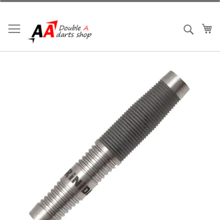
跳
到
內
我
搜索
容
Skip
to
the
end
of
the
images
gallery