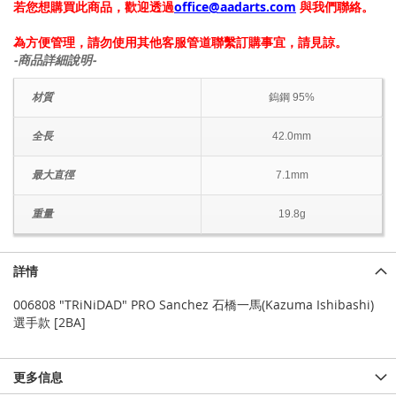
若您想購買此商品，歡迎透過
office@aadarts.com
與我們聯絡。
為方便管理，請勿使用其他客服管道聯繫訂購事宜，請見諒。
-商品詳細說明-
材質
鎢鋼 95%
全長
42.0mm
最大直徑
7.1mm
重量
19.8g
詳情
006808 "TRiNiDAD" PRO Sanchez 石橋一馬(Kazuma Ishibashi)
選手款 [2BA]
更多信息