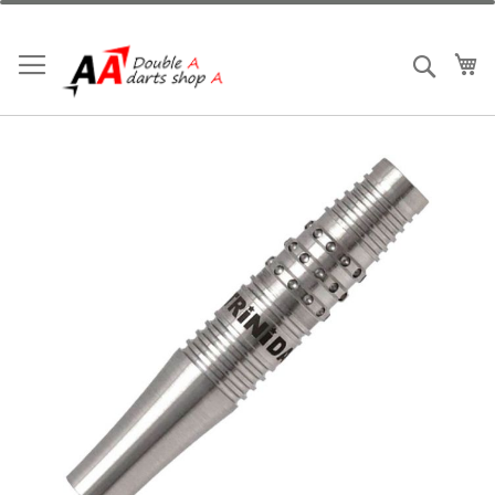
跳
到
內
我
搜索
容
Skip
to
the
end
of
the
images
gallery