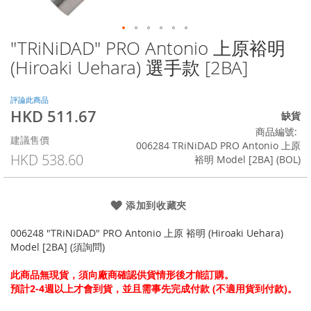
"TRiNiDAD" PRO Antonio 上原裕明
Skip
to
(Hiroaki Uehara) 選手款 [2BA]
the
beginning
of
評論此商品
HKD 511.67
the
特
缺貨
images
殊
商品編號
建議售價
gallery
價
006284 TRiNiDAD PRO Antonio 上原
格
HKD 538.60
裕明 Model [2BA] (BOL)
添加到收藏夾
006248 "TRiNiDAD" PRO Antonio 上原 裕明 (Hiroaki Uehara)
Model [2BA] (須詢問)
此商品無現貨，須向廠商確認供貨情形後才能訂購。
預計2-4週以上才會到貨，並且需事先完成付款 (不適用貨到付款)。