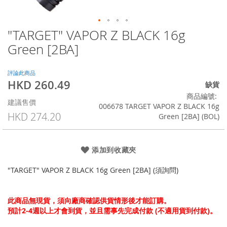
"TARGET" VAPOR Z BLACK 16g
Skip
to
Green [2BA]
the
beginning
of
評論此商品
HKD 260.49
the
特
缺貨
images
殊
商品編號
建議售價
gallery
價
006678 TARGET VAPOR Z BLACK 16g
格
HKD 274.20
Green [2BA] (BOL)
添加到收藏夾
"TARGET" VAPOR Z BLACK 16g Green [2BA] (須詢問)
此商品無現貨，須向廠商確認供貨情形後才能訂購。
預計2-4週以上才會到貨，並且需事先完成付款 (不適用貨到付款)。