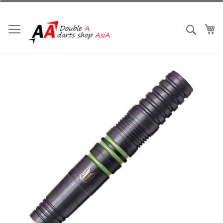
跳
到
內
我
搜索
容
Skip
to
the
end
of
the
images
gallery