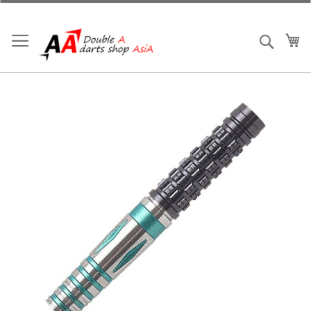
跳
到
內
我
搜索
容
Skip
to
the
end
of
the
images
gallery