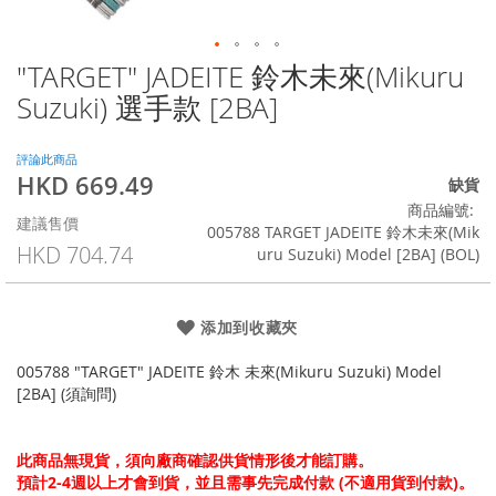
"TARGET" JADEITE 鈴木未來(Mikuru
Skip
to
Suzuki) 選手款 [2BA]
the
beginning
of
評論此商品
HKD 669.49
the
特
缺貨
images
殊
商品編號
建議售價
gallery
價
005788 TARGET JADEITE 鈴木未來(Mik
格
HKD 704.74
uru Suzuki) Model [2BA] (BOL)
添加到收藏夾
005788 "TARGET" JADEITE 鈴木 未來(Mikuru Suzuki) Model
[2BA] (須詢問)
此商品無現貨，須向廠商確認供貨情形後才能訂購。
預計2-4週以上才會到貨，並且需事先完成付款 (不適用貨到付款)。