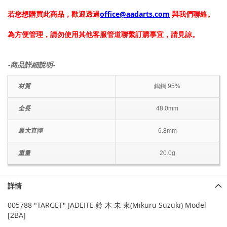
若您想購買此商品，歡迎透過
office@aadarts.com
與我們聯絡。
為方便管理，請勿使用其他客服管道聯繫訂購事宜，請見諒。
-商品詳細說明-
材質
鎢鋼 95%
全長
48.0mm
最大直徑
6.8mm
重量
20.0g
詳情
005788 "TARGET" JADEITE 鈴 木 未 來(Mikuru Suzuki) Model
[2BA]