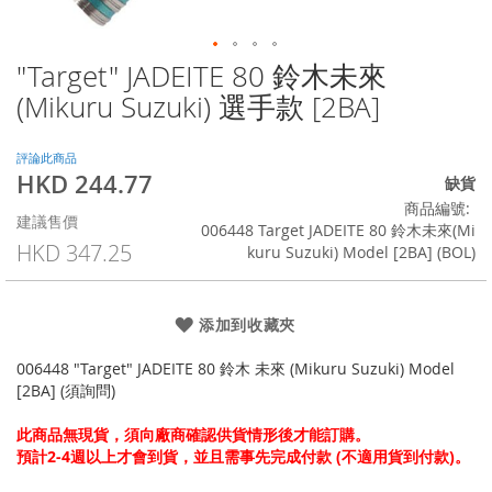
"Target" JADEITE 80 鈴木未來
Skip
to
(Mikuru Suzuki) 選手款 [2BA]
the
beginning
of
評論此商品
HKD 244.77
the
特
缺貨
images
殊
商品編號
建議售價
gallery
價
006448 Target JADEITE 80 鈴木未來(Mi
格
HKD 347.25
kuru Suzuki) Model [2BA] (BOL)
添加到收藏夾
006448 "Target" JADEITE 80 鈴木 未來 (Mikuru Suzuki) Model
[2BA] (須詢問)
此商品無現貨，須向廠商確認供貨情形後才能訂購。
預計2-4週以上才會到貨，並且需事先完成付款 (不適用貨到付款)。