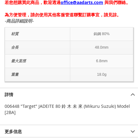
若您想購買此商品，歡迎透過
office@aadarts.com
與我們聯絡。
為方便管理，請勿使用其他客服管道聯繫訂購事宜，請見諒。
-商品詳細說明-
材質
鎢鋼 80%
全長
48.0mm
最大直徑
6.8mm
重量
18.0g
詳情
006448 "Target" JADEITE 80 鈴 木 未 來 (Mikuru Suzuki) Model
[2BA]
更多信息