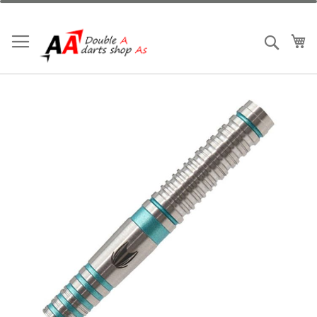
跳
到
內
我
搜索
容
Skip
to
the
end
of
the
images
gallery