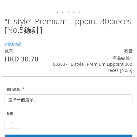
"L-style" Premium Lippoint 30pieces
Skip
to
[No.5鏢針]
the
beginning
of
評論此商品
the
低至
有貨
images
HKD 30.70
商品編號
gallery
003637 "L-style" Premium Lippoint 30p
ieces [No.5]
鏢針顏色
數量