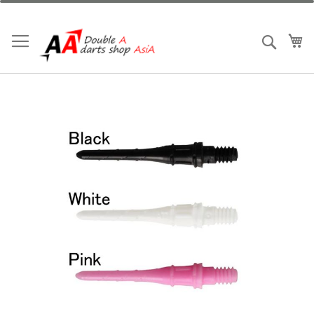
跳
到
內
我
搜索
容
Skip
to
the
end
of
the
images
gallery