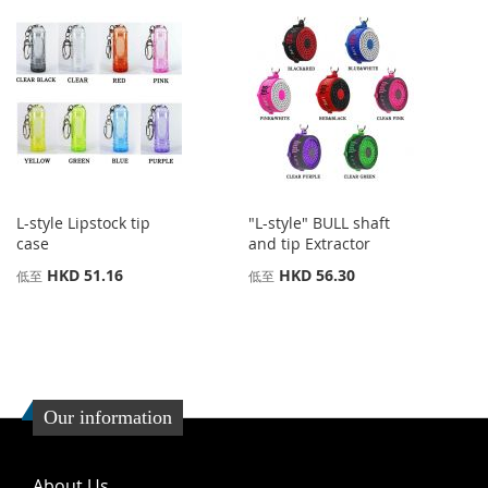
L-style Lipstock tip
"L-style" BULL shaft
case
and tip Extractor
HKD 51.16
HKD 56.30
低至
低至
Our information
About Us