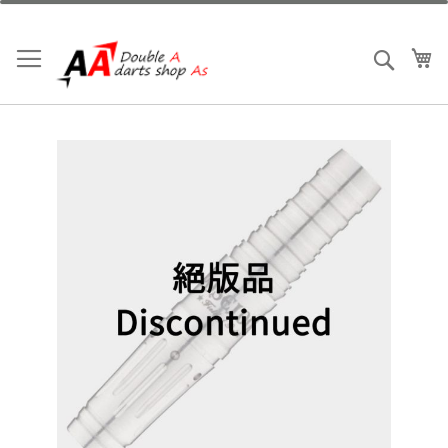
跳
到
內
我
搜索
容
Skip
to
the
end
of
the
images
gallery