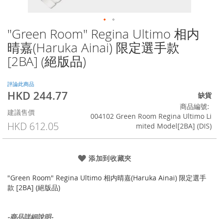
"Green Room" Regina Ultimo 相内
Skip
to
晴嘉(Haruka Ainai) 限定選手款
the
[2BA] (絕版品)
beginning
of
the
評論此商品
images
HKD 244.77
特
缺貨
gallery
殊
商品編號
建議售價
價
004102 Green Room Regina Ultimo Li
格
HKD 612.05
mited Model[2BA] (DIS)
添加到收藏夾
"Green Room" Regina Ultimo 相内晴嘉(Haruka Ainai) 限定選手
款 [2BA] (絕版品)
-商品詳細說明-