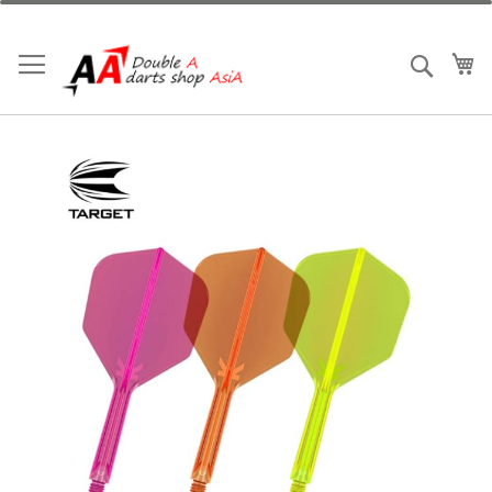
跳
到
內
我
搜索
容
Skip
to
the
end
of
the
images
gallery