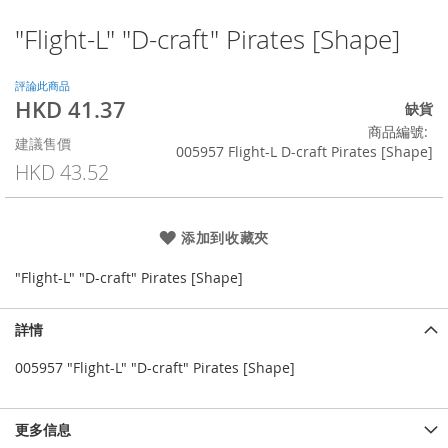
"Flight-L" "D-craft" Pirates [Shape]
Skip
to
the
評論此商品
beginning
HKD 41.37
特
缺貨
of
殊
商品編號
the
建議售價
價
005957 Flight-L D-craft Pirates [Shape]
images
格
HKD 43.52
gallery
添加到收藏夾
"Flight-L" "D-craft" Pirates [Shape]
詳情
005957 "Flight-L" "D-craft" Pirates [Shape]
更多信息