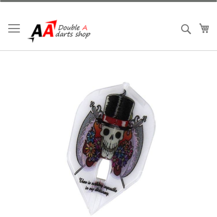
跳
到
內
我
搜索
容
Skip
to
the
end
of
the
images
gallery